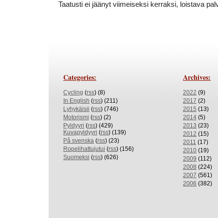
Taatusti ei jäänyt viimeiseksi kerraksi, loistava pal
Categories:
Archives:
Cycling
(
rss
) (8)
2022
(9)
In English
(
rss
) (211)
2017
(2)
Lyhykäisii
(
rss
) (746)
2015
(13)
Motorismi
(
rss
) (2)
2014
(5)
Pyldyyri
(
rss
) (429)
2013
(23)
Kuvapyldyyri
(
rss
) (139)
2012
(15)
På svenska
(
rss
) (23)
2011
(17)
Ropelihattujutui
(
rss
) (156)
2010
(19)
Suomeksi
(
rss
) (626)
2009
(112)
2008
(224)
2007
(561)
2006
(382)