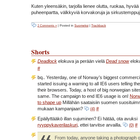
Kuten yleensäkin, tarjolla lienee olutta, ruokaa, hyvä
puheenpartta, välkkyviä korvakoruja ja sirkustemppuj
| Posted in
Suomeksi
|
Trackback
2 Comments »
Shorts
Deadlock
elokuva ja perään vielä
Dead snow
eloku
#
bq.. Yesterday, one of Norway’s biggest commercial
started issuing a warning to all IE6 users telling t
their browsers. Today, a host of big norwegian site
same. The campaign to end IE6 usage is on!
Norw
to shape up
Millähän saataisiin suomen suosituim
mukaan kampanjaan?
#
(4)
Epäilyttääkö illan sujuminen? Ei hätää, ota avuksi
ryyppykaverilaskuri
, ettei tarvitse arvailla.
#
(0)
From today, anyone taking a photograph of