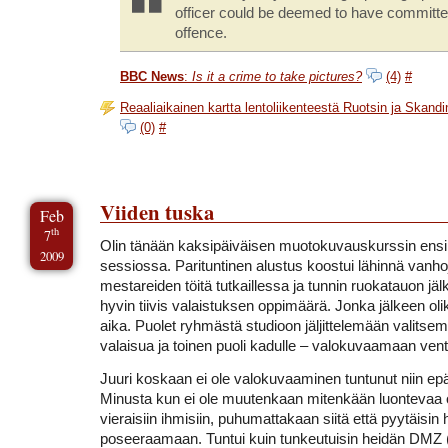
officer could be deemed to have committe
offence.
BBC News
:
Is it a crime to take pictures?
(4)
#
Reaaliaikainen kartta lentoliikenteestä Ruotsin ja Skandi
(0)
#
Viiden tuska
Feb
th
7
Olin tänään kaksipäiväisen muotokuvauskurssin en
2009
sessiossa. Parituntinen alustus koostui lähinnä vanho
mestareiden töitä tutkaillessa ja tunnin ruokatauon jä
hyvin tiivis valaistuksen oppimäärä. Jonka jälkeen oli
aika. Puolet ryhmästä studioon jäljittelemään valitse
valaisua ja toinen puoli kadulle – valokuvaamaan vent
Juuri koskaan ei ole valokuvaaminen tuntunut niin e
Minusta kun ei ole muutenkaan mitenkään luontevaa o
vieraisiin ihmisiin, puhumattakaan siitä että pyytäisin 
poseeraamaan. Tuntui kuin tunkeutuisin heidän DMZ (