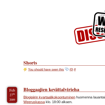
Skip to Content
Skip to Archives
Skip to License
Shorts
You should have seen this
(0)
#
Bloggaajien kevättalvirieha
Feb
th
27
Blogipiirin kvartaalikokoontuminen
huomenna lauanta
2009
Weeruskassa
klo. 18:00 alkaen.