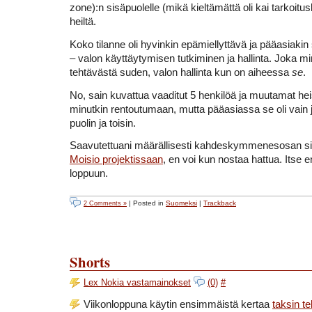
zone):n sisäpuolelle (mikä kieltämättä oli kai tarkoit
heiltä.
Koko tilanne oli hyvinkin epämiellyttävä ja pääasiakin 
– valon käyttäytymisen tutkiminen ja hallinta. Joka m
tehtävästä suden, valon hallinta kun on aiheessa
se
.
No, sain kuvattua vaaditut 5 henkilöä ja muutamat hei
minutkin rentoutumaan, mutta pääasiassa se oli vain 
puolin ja toisin.
Saavutettuani määrällisesti kahdeskymmenesosan si
Moisio projektissaan
, en voi kun nostaa hattua. Itse e
loppuun.
| Posted in
Suomeksi
|
Trackback
2 Comments »
Shorts
Lex Nokia vastamainokset
(0)
#
Viikonloppuna käytin ensimmäistä kertaa
taksin te