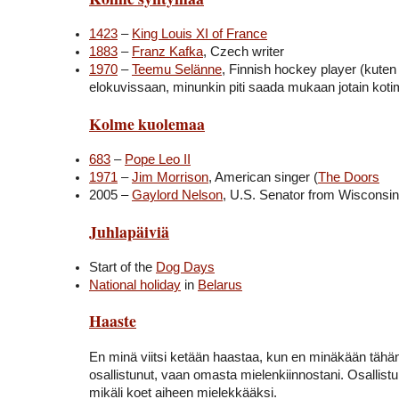
1423
–
King Louis XI of France
1883
–
Franz Kafka
, Czech writer
1970
–
Teemu Selänne
, Finnish hockey player (kute
elokuvissaan, minunkin piti saada mukaan jotain koti
Kolme kuolemaa
683
–
Pope Leo II
1971
–
Jim Morrison
, American singer (
The Doors
2005 –
Gaylord Nelson
, U.S. Senator from Wisconsin 
Juhlapäiviä
Start of the
Dog Days
National holiday
in
Belarus
Haaste
En minä viitsi ketään haastaa, kun en minäkään tähä
osallistunut, vaan omasta mielenkiinnostani. Osallistu 
mikäli koet aiheen mielekkääksi.