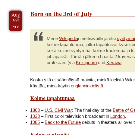
Born on the 3rd of July
Aug
th
30
2006
Mene
Wikipedia
n nettisivuille ja etsi
syntymäp
kolme tapahtumaa, jotka tapahtuivat kyseise
sekä kolme syntymää, kolme kuolemaa ja ka
juhlapäivät. Tämän jälkeen haasta 2 kaveria
urakkaan. (via
Kriisipuuro
und
Kerawa
Koska sitä ei säännöissä mainita, minkä kielistä Wikip
käyttää, minä käytin
englanninkielistä
.
Kolme tapahtumaa
1863
–
U.S. Civil War
: The final day of the
Battle of G
1928
– First color television broadcast in
London
.
1985
–
Back to the Future
debuts in theaters all over 
Kolme syntymää