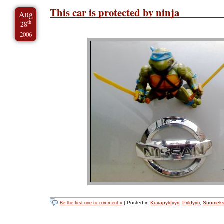
This car is protected by ninja
Aug
th
28
2006
| Posted in
Kuvapyldyyri
,
Pyldyyri
,
Suomeks
Be the first one to comment »