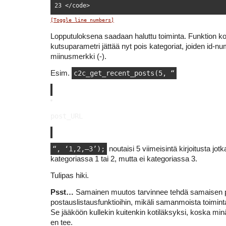
[Toggle line numbers]
Lopputuloksena saadaan haluttu toiminta. Funktion k
kutsuparametri jättää nyt pois kategoriat, joiden id-
miinusmerkki (-).
Esim.
c2c_get_recent_posts(5, “
post_URL
“, ‘1,2,–3’);
noutaisi 5 viimeisintä kirjoitusta jotk
kategoriassa 1 tai 2, mutta ei kategoriassa 3.
Tulipas hiki.
Psst…
Samainen muutos tarvinnee tehdä samaisen pl
postauslistausfunktioihin, mikäli samanmoista toiminta
Se jääköön kullekin kuitenkin kotiläksyksi, koska minä
en tee.