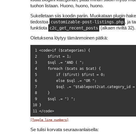
tuohon listaan. Huono, huono, huono.
Sukelletaan siis koodin pariin. Muokataan plugin-hak
tiedostoa
customizable-post-listings.php
, ja 
funktiota
c2c_get_recent_posts
(alkaen riviltä 32).
Oletuksena löytyy tämänmoinen pätkä:
 1 <code>if ($categories) {

 2     $first = 1;

 3     $sql .= "AND ( ";

 4     foreach ($cats as $cat) {

 5         if ($first) $first = 0;

 6         else $sql .= "OR ";

 7         $sql .= "$tablepost2cat.category_id = 
 8     }

 9     $sql .= ") ";

10 }

[Toggle line numbers]
Se tulisi korvata seuraavanlaisella: