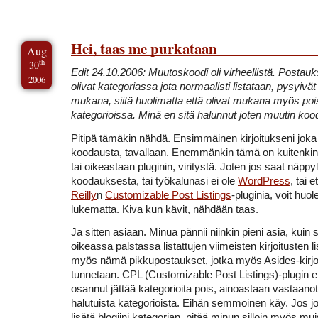
Hei, taas me purkataan
Aug
th
30
Edit 24.10.2006: Muutoskoodi oli virheellistä. Postauk
2006
olivat kategoriassa jota normaalisti listataan, pysyivät
mukana, siitä huolimatta että olivat mukana myös poi
kategorioissa. Minä en sitä halunnut joten muutin kood
Pitipä tämäkin nähdä. Ensimmäinen kirjoitukseni jok
koodausta, tavallaan. Enemmänkin tämä on kuitenkin 
tai oikeastaan pluginin, viritystä. Joten jos saat näppyl
koodauksesta, tai työkalunasi ei ole
WordPress
, tai 
Reilly
n
Customizable Post Listings
-pluginia, voit huol
lukematta. Kiva kun kävit, nähdään taas.
Ja sitten asiaan. Minua pännii niinkin pieni asia, kuin 
oikeassa palstassa listattujen viimeisten kirjoitusten 
myös nämä pikkupostaukset, jotka myös Asides-kirjo
tunnetaan. CPL (Customizable Post Listings)-plugin e
osannut jättää kategorioita pois, ainoastaan vastaanot
halutuista kategorioista. Eihän semmoinen käy. Jos j
lisätä blogiini kategorian, pitää minun silloin myös mui