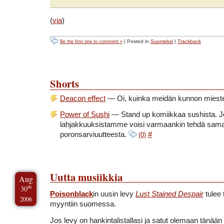
(
via
)
| Posted in
Suomeksi
|
Trackback
Be the first one to comment »
Shorts
Deacon effect
— Oi, kuinka meidän kunnon mieste
Power of Sushi
— Stand up komiikkaa sushista. Jo
lahjakkuuksistamme voisi varmaankin tehdä sama
poronsarviuutteesta.
#
(0)
Uutta musiikkia
Aug
th
30
Poisonblack
in uusin levy
Lust Stained Despair
tulee
2006
myyntiin suomessa.
Jos levy on hankintalistallasi ja satut olemaan tänään