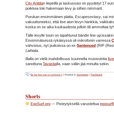
City Anttila
n liepeillä ja taskussasi on pyydetyt 17 eur
poikkea toki hakemaan levy ja siihen nimmarit.
Porukan ensimmäinen platta,
Escapesextasy
, sai mi
vakuuttuneeksi, että itse aion levyn hankkia, vaikka
koska on se aika kuukaudesta jolloin tili ammottaa tyh
Tälle levylle tosin on tapahtunut bändin line up:issaki
Ensimmäisessä rykäisyssä oli mikrofonin varressa
C
vahvistus, nyt puikoissa on ex-
Sentenced
(RIP (Rest
Laihiala
.
Illalla on vielä mahdollisuus kuunnella musisointia
liv
sanottuna
Tavastia
lla, vaan väliin jää minulta sekin.
| Posted in
Suomeksi
|
Trackback
Be the first one to comment »
Shorts
EgoSurf.org
— Pisteytyksellä varustettua
egosurff