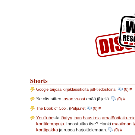
Skip to Content
Skip to Archives
Skip to License
Shorts
Google
tarjoaa kirjaklassikoita pdf-tiedostoina
.
(0)
#
Se olis sitten
tasan vuosi
enää jäljellä.
#
(0)
The Book of Cool
. (
Pulju.net
(0)
#
YouTube
sta
löytyy
ihan
hauskoja
amatööritaikurei
korttitemppuja
. Innostuitko itse? Hanki
maailman ty
korttipakka
ja rupea harjoittelemaan.
#
(0)