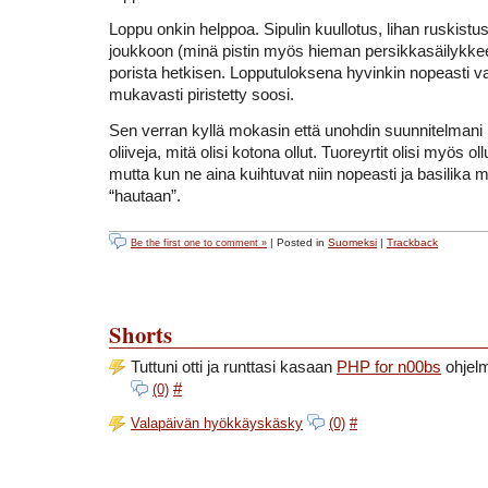
Loppu onkin helppoa. Sipulin kuullotus, lihan ruskistu
joukkoon (minä pistin myös hieman persikkasäilykkeen
porista hetkisen. Lopputuloksena hyvinkin nopeasti va
mukavasti piristetty soosi.
Sen verran kyllä mokasin että unohdin suunnitelmani
oliiveja, mitä olisi kotona ollut. Tuoreyrtit olisi myös o
mutta kun ne aina kuihtuvat niin nopeasti ja basilika m
“hautaan”.
| Posted in
Suomeksi
|
Trackback
Be the first one to comment »
Shorts
Tuttuni otti ja runttasi kasaan
PHP for n00bs
ohjelm
#
(0)
Valapäivän hyökkäyskäsky
(0)
#