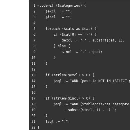
 1 <code>if ($categories) {

 2     $excl   = "";

 3     $incl   = "";

 4 

 5     foreach ($cats as $cat) {

 6         if ($cat[0] == '-') {

 7             $excl .= "," . substr($cat, 1);

 8         } else {

 9             $incl .= "," . $cat;

10         }

11     }

12 

13     if (strlen($excl) > 0) {

14         $sql .= "AND (post_id NOT IN (SELECT 
15     }

16 

17     if (strlen($incl) > 0) {

18         $sql .= "AND ($tablepost2cat.category_
19              . substr($incl, 1) . ") ";

20     }

21     $sql .= ")";

22 }
