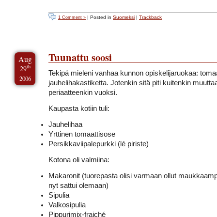
| Posted in
Suomeksi
|
Trackback
1 Comment »
Tuunattu soosi
Aug
th
29
Tekipä mieleni vanhaa kunnon opiskelijaruokaa: tomaa
2006
jauhelihakastiketta. Jotenkin sitä piti kuitenkin muutta
periaatteenkin vuoksi.
Kaupasta kotiin tuli:
Jauhelihaa
Yrttinen tomaattisose
Persikkaviipalepurkki (lé piriste)
Kotona oli valmiina:
Makaronit (tuorepasta olisi varmaan ollut maukkaamp
nyt sattui olemaan)
Sipulia
Valkosipulia
Pippurimix-fraiché