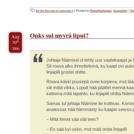
| Posted in
Ropelihattujutui
,
Suomeksi
|
Tr
Be the first one to comment »
Onks sul myyrä lipui?
Aug
th
30
2006
Johtaja Niämisel ol tehty uus vaatekaappi ja hi
Sit rouva alko ihmettelemä, ku kaapi ovi auke
linjapiili jyristel ohitte.
Rouva käski puusepä ovee korjama, mut tää 
siit mittä vikka. Lopult hää päättel mennä kaa
kattoma mitä tapahtu, ku linjapiili ohitta Niämi
Samas tul johtaja Niämine ite kottisas. Kome
avatessas hää hämmästy ku kaapis seisso 
– Mitä ihmet sää siäl tees?
– Es sää kyl usko, mut mää orota linjapiili