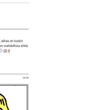
 aikaa on tuskin
on mahdollista ehtiä
(0)
#
14:54