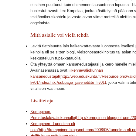
ei siihen puuttunut kuin ohimennen lausuntonsa lopussa. Ti
huolestuttavasti Lex Karpelaa, jonka käsittelyssä pääosan v
tekijänoikeuskohtelu ja vasta aivan viime metreillä alettiin p
ongelmista.
Mitä asialle voi vielä tehdä
Levitä tietoisuutta lain kaikenkattavasta luonteesta itsellesi
keinolla oli se sitten blogi, yleisönosastokirjoitus tai asian 
keskusteluun tupakkatauolla;
Ota yhteyttä omaan kansanedustajaasi ja kerro hänelle mielip
Avainasemassa ovat
liikennevaliokunnan
kansanedustajat(http://web.eduskunta.fi/Resource.phx/valio
liv01/index.htx?subpage=jasenet&te=liv01)
, jotka valmiste
virallisen vastineen:
Lisätietoja
Kemppinen:
Perustuslakivaliokunnalle(http://kemppinen.blogspot.com/20
Kemppinen: Tunnelma oli
nolo(http://kemppinen.blogspot.com/2008/06/tunnelma-oli-no
Hallituksen esityksen sivu