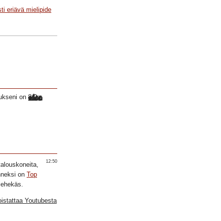
i eriävä mielipide
ukseni on
8.9m
12:50
talouskoneita,
onneksi on
Top
iehekäs.
oistattaa Youtubesta