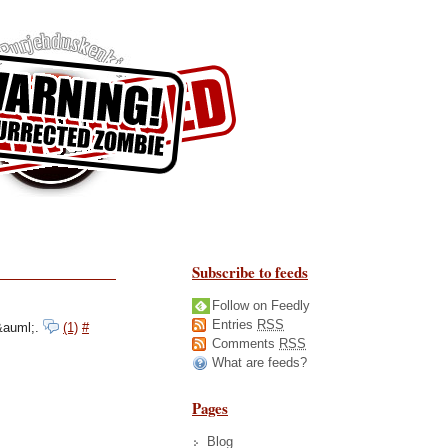
Subscribe to feeds
Follow on Feedly
Entries
RSS
&auml;.
(1)
#
Comments
RSS
What are feeds?
Pages
Blog