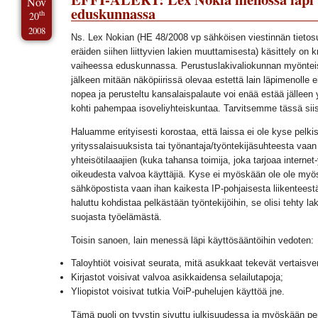
Nov
eduskunnassa
th
20
2008
Ns. Lex Nokian (HE 48/2008 vp sähköisen viestinnän tietosu
eräiden siihen liittyvien lakien muuttamisesta) käsittely on kr
vaiheessa eduskunnassa. Perustuslakivaliokunnan myöntei
jälkeen mitään näköpiirissä olevaa estettä lain läpimenolle 
nopea ja perusteltu kansalaispalaute voi enää estää jälleen
kohti pahempaa isoveliyhteiskuntaa. Tarvitsemme tässä siis
Haluamme erityisesti korostaa, että laissa ei ole kyse pelki
yrityssalaisuuksista tai työnantaja/työntekijäsuhteesta vaan
yhteisötilaaajien (kuka tahansa toimija, joka tarjoaa internet
oikeudesta valvoa käyttäjiä. Kyse ei myöskään ole ole myö
sähköpostista vaan ihan kaikesta IP-pohjaisesta liikenteest
haluttu kohdistaa pelkästään työntekijöihin, se olisi tehty la
suojasta työelämästä.
Toisin sanoen, lain menessä läpi käyttösääntöihin vedoten:
Taloyhtiöt voisivat seurata, mitä asukkaat tekevät vertaisve
Kirjastot voisivat valvoa asikkaidensa selailutapoja;
Yliopistot voisivat tutkia VoiP-puhelujen käyttöä jne.
Tämä puoli on tyystin sivuttu julkisuudessa ja myöskään pe