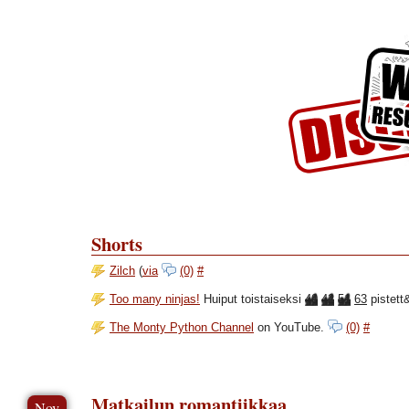
Skip to Content
Skip to Archives
Skip to License
Shorts
Zilch
(
via
(0)
#
Too many ninjas!
Huiput toistaiseksi
40
42
51
63
pistett
The Monty Python Channel
on YouTube.
(0)
#
Matkailun romantiikkaa
Nov