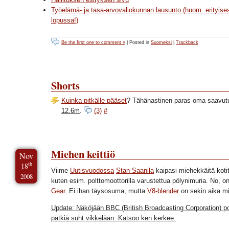
Työelämä- ja tasa-arvovaliokunnan lausunto (huom. erityisest
lopussa!)
Be the first one to comment »
| Posted in
Suomeksi
|
Trackback
Shorts
Kuinka pitkälle pääset
? Tähänastinen paras oma saavut
12.6m
.
(3)
#
Miehen keittiö
Nov
th
18
Viime
Uutisvuodossa
Stan Saanila
kaipasi miehekkäitä koti
2008
kuten esim. polttomoottorilla varustettua pölynimuria. No, 
Gear
. Ei ihan täysosuma, mutta
V8-blender
on sekin aika m
Update: Näköjään BBC (British Broadcasting Corporation) p
pätkiä suht vikkelään. Katsoo ken kerkee.