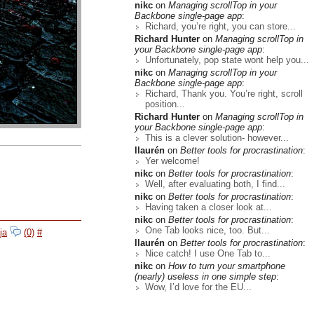
nikc
on
Managing scrollTop in your
Backbone single-page app
:
Richard, you’re right, you can store...
Richard Hunter
on
Managing scrollTop in
your Backbone single-page app
:
Unfortunately, pop state wont help you...
nikc
on
Managing scrollTop in your
Backbone single-page app
:
Richard, Thank you. You’re right, scroll
position...
Richard Hunter
on
Managing scrollTop in
your Backbone single-page app
:
This is a clever solution- however...
llaurén
on
Better tools for procrastination
:
Yer welcome!
nikc
on
Better tools for procrastination
:
Well, after evaluating both, I find...
nikc
on
Better tools for procrastination
:
Having taken a closer look at...
nikc
on
Better tools for procrastination
:
One Tab looks nice, too. But...
ja
(0)
#
llaurén
on
Better tools for procrastination
:
Nice catch! I use One Tab to...
nikc
on
How to turn your smartphone
(nearly) useless in one simple step
:
Wow, I’d love for the EU...