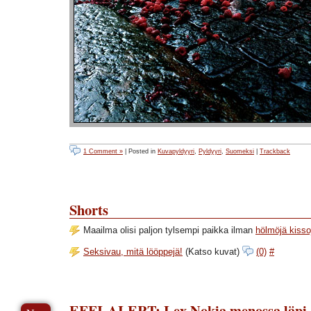
1 Comment »
| Posted in
Kuvapyldyyri
,
Pyldyyri
,
Suomeksi
|
Trackback
Shorts
Maailma olisi paljon tylsempi paikka ilman
hölmöjä kisso
Seksivau, mitä lööppejä!
(Katso kuvat)
(0)
#
EFFI-ALERT: Lex Nokia menossa läpi