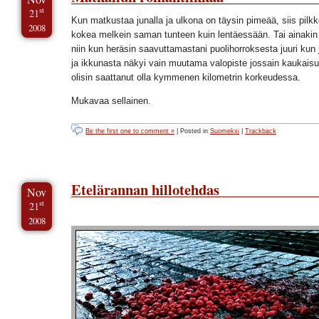
st
21
Kun matkustaa junalla ja ulkona on täysin pimeää, siis pilk
2008
kokea melkein saman tunteen kuin lentäessään. Tai ainakin 
niin kun heräsin saavuttamastani puolihorroksesta juuri kun j
ja ikkunasta näkyi vain muutama valopiste jossain kaukais
olisin saattanut olla kymmenen kilometrin korkeudessa.
Mukavaa sellainen.
Be the first one to comment »
| Posted in
Suomeksi
|
Trackback
Etelärannan hillotehdas
Nov
st
21
2008