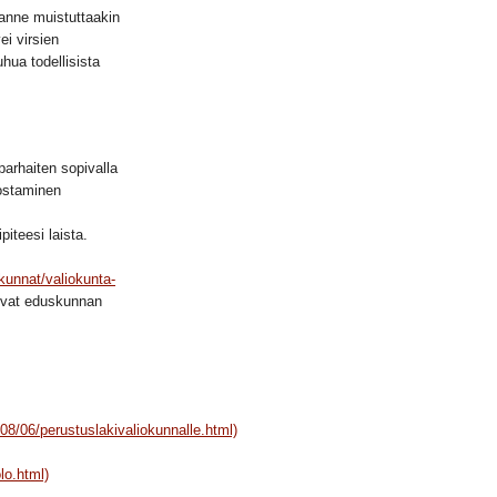
lanne muistuttaakin
ei virsien
uhua todellisista
 parhaiten sopivalla
nostaminen
iteesi laista.
kunnat/valiokunta-
levat eduskunnan
08/06/perustuslakivaliokunnalle.html)
lo.html)