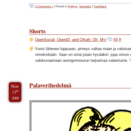
2 Comments »
| Posted in
Pyldyyri
,
Suomeksi
|
Trackback
Shorts
OpenSocial, OpenID, and OAuth: Oh, My!
(0)
#
Vuosi lähenee loppuaan, pimeys valtaa maan ja valoisaa
nimeksikään. Vaan on siinä jotain hyvääkin: jopa minun 
valokuvaamaan auringonnousun tarjoamaa valaistusta.
Palaverihedelmä
Nov
th
13
2008