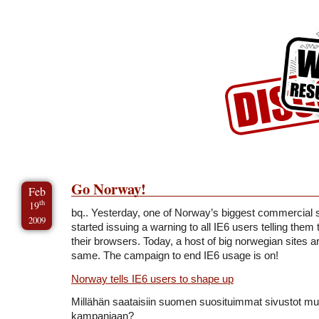
Skip to Content
Skip to Archives
Skip to License
Go Norway!
Feb
th
19
bq.. Yesterday, one of Norway’s biggest commercial si
2009
started issuing a warning to all IE6 users telling them
their browsers. Today, a host of big norwegian sites a
same. The campaign to end IE6 usage is on!
Norway tells IE6 users to shape up
Millähän saataisiin suomen suosituimmat sivustot m
kampanjaan?