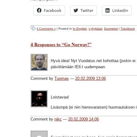
Facebook
Twitter
LinkedIn
| Posted in
In English
,
Lyhykäisii
,
Suomeksi
|
Trackback
4 Comments »
4 Responses to “Go Norway!”
Hyvä idea! Nyt Vuodatus.net kehottaa (joskin ei k
päivittämään IE6:t uudempaan.
Comment by
Tuomas
—
20.02.2009 13:06
Loistavaa!
Lisäsinpä (ei niin hienovaraisen) huomautuksen it
Comment by
nikc
—
20.02.2009 14:06