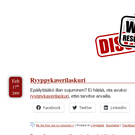
Skip to Content
Skip to Archives
Skip to License
Ryyppykaverilaskuri
Feb
th
17
Epäilyttääkö illan sujuminen? Ei hätää, ota avuksi
2009
ryyppykaverilaskuri
, ettei tarvitse arvailla.
Facebook
Twitter
LinkedIn
| Posted in
Lyhykäisii
,
Suomeksi
|
Trackbac
Be the first one to comment »