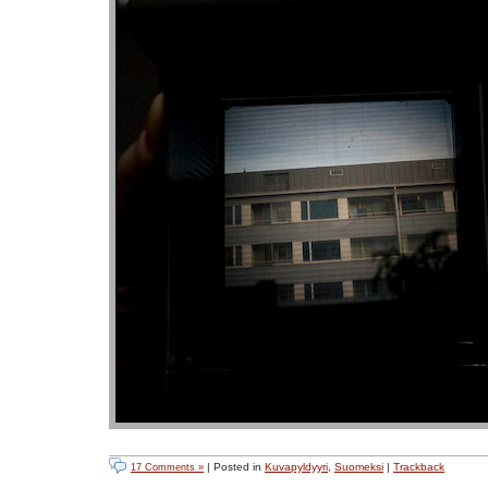
| Posted in
Kuvapyldyyri
,
Suomeksi
|
Trackback
17 Comments »