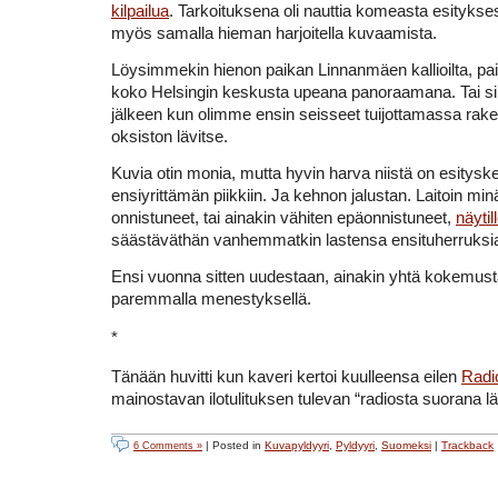
kilpailua
. Tarkoituksena oli nauttia komeasta esityksest
myös samalla hieman harjoitella kuvaamista.
Löysimmekin hienon paikan Linnanmäen kallioilta, pai
koko Helsingin keskusta upeana panoraamana. Tai s
jälkeen kun olimme ensin seisseet tuijottamassa rake
oksiston lävitse.
Kuvia otin monia, mutta hyvin harva niistä on esitys
ensiyrittämän piikkiin. Ja kehnon jalustan. Laitoin m
onnistuneet, tai ainakin vähiten epäonnistuneet,
näytil
säästäväthän vanhemmatkin lastensa ensituherruksi
Ensi vuonna sitten uudestaan, ainakin yhtä kokemu
paremmalla menestyksellä.
*
Tänään huvitti kun kaveri kertoi kuulleensa eilen
Radi
mainostavan ilotulituksen tulevan
“radiosta suorana l
| Posted in
Kuvapyldyyri
,
Pyldyyri
,
Suomeksi
|
Trackback
6 Comments »