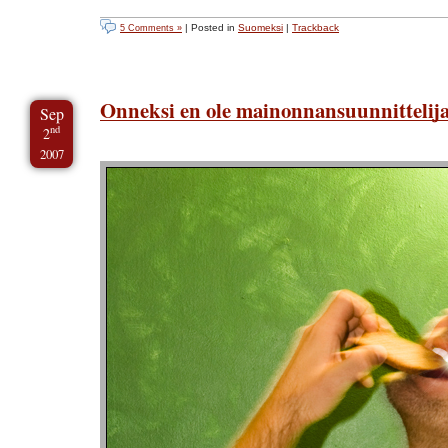
| Posted in
Suomeksi
|
Trackback
5 Comments »
Onneksi en ole mainonnansuunnittelij
Sep
nd
2
2007