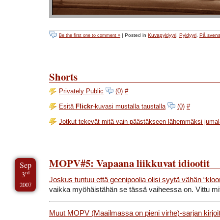
| Posted in
Kuvapyldyyri
,
Pyldyyri
,
På sven
Be the first one to comment »
Shorts
Privately Public
(0)
#
Esitä
Flickr
-kuvasi mustalla taustalla
(0)
#
Jotkut tekevät mitä vain päästäkseen lähemmäksi juma
MOPV#5: Vapaana liikkuvat idiootit
Sep
rd
3
Joskus tuntuu että geenipoolia olisi syytä vähän “kloo
2007
vaikka myöhäistähän se tässä vaiheessa on. Vittu mi
Muut MOPV (Maailmassa on pieni virhe)-sarjan kirjoi