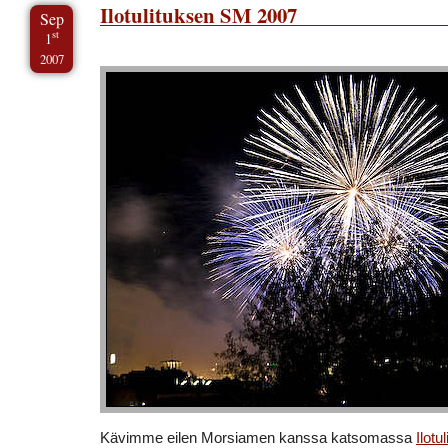
Ilotulituksen SM 2007
Sep
st
1
2007
Kävimme eilen Morsiamen kanssa katsomassa
Ilot