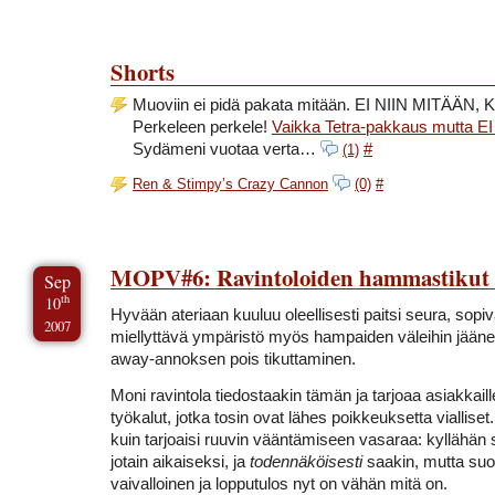
Shorts
Muoviin ei pidä pakata mitään. EI NIIN MITÄÄN
Perkeleen perkele!
Vaikka Tetra-pakkaus mutta 
Sydämeni vuotaa verta…
#
(1)
Ren & Stimpy’s Crazy Cannon
(0)
#
MOPV#6: Ravintoloiden hammastikut
Sep
th
10
Hyvään ateriaan kuuluu oleellisesti paitsi seura, sopi
2007
miellyttävä ympäristö myös hampaiden väleihin jään
away-annoksen pois tikuttaminen.
Moni ravintola tiedostaakin tämän ja tarjoaa asiakkail
työkalut, jotka tosin ovat lähes poikkeuksetta viallis
kuin tarjoaisi ruuvin vääntämiseen vasaraa: kyllähän s
jotain aikaiseksi, ja
todennäköisesti
saakin, mutta suo
vaivalloinen ja lopputulos nyt on vähän mitä on.