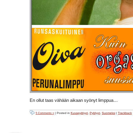
En ollut taas vähään aikaan syönyt limppua…
| Posted in
Kuvapyldyyri
,
Pyldyyri
,
Suomeksi
|
Trackback
5 Comments »