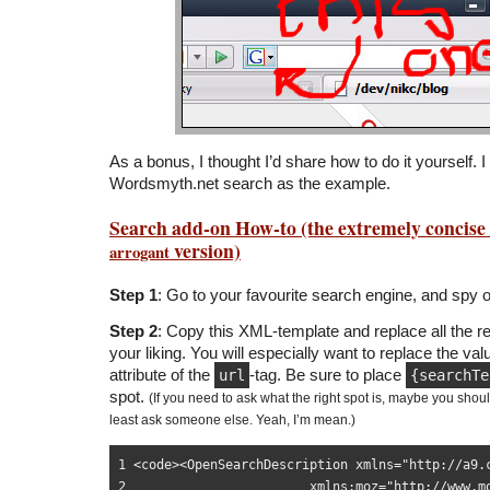
As a bonus, I thought I’d share how to do it yourself. I 
Wordsmyth.net search as the example.
Search add-on How-to (the extremely concise
version)
arrogant
Step 1
: Go to your favourite search engine, and spy o
Step 2
: Copy this XML-template and replace all the re
your liking. You will especially want to replace the val
attribute of the
url
-tag. Be sure to place
{searchTe
spot.
(If you need to ask what the right spot is, maybe you should
least ask someone else. Yeah, I’m mean.)
1 <code><OpenSearchDescription xmlns="http://a9.c
2                        xmlns:moz="http://www.mo