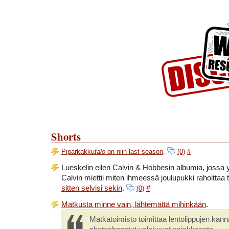
Skip to Content
Skip to Archives
Skip to License
Shorts
Piparkakku
talo
on niin last season
.
(0)
#
Lueskelin eilen Calvin & Hobbesin albumia, jossa 
Calvin miettii miten ihmeessä joulupukki rahoittaa
sitten selvisi sekin
.
#
(0)
Matkusta minne vain, lähtemättä mihinkään
.
Matkatoimisto toimittaa lentolippujen kann