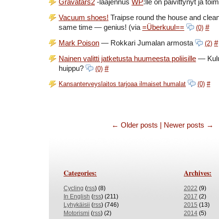
Gravatars2
-laajennus
WP
:lle on päivittynyt ja toimi
Vacuum shoes!
Traipse round the house and clean 
same time — genius! (via
=Überkuul==
#
(0)
Mark Poison
— Rokkari Jumalan armosta
#
(2)
Nainen valitti jatketusta huumeesta poliisille
— Kulu
huippu?
#
(0)
Kansanterveyslaitos tarjoaa ilmaiset humalat
(0)
#
← Older posts
|
Newer posts →
Categories:
Archives:
Cycling
(
rss
) (8)
2022
(9)
In English
(
rss
) (211)
2017
(2)
Lyhykäisii
(
rss
) (746)
2015
(13)
Motorismi
(
rss
) (2)
2014
(5)