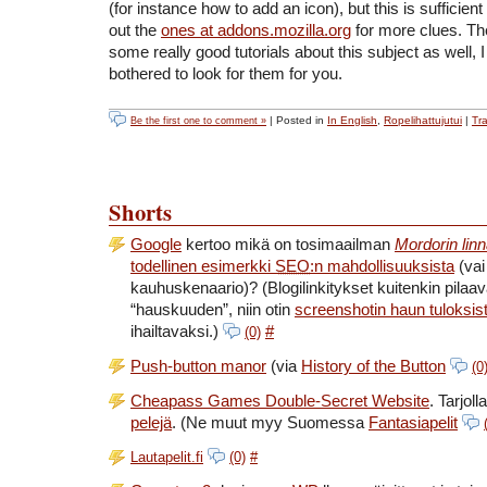
(for instance how to add an icon), but this is sufficien
out the
ones at addons.mozilla.org
for more clues. Th
some really good tutorials about this subject as well, I
bothered to look for them for you.
| Posted in
In English
,
Ropelihattujutui
|
Tr
Be the first one to comment »
Shorts
Google
kertoo mikä on tosimaailman
Mordorin lin
todellinen esimerkki
SEO
:n mahdollisuuksista
(vai
kauhuskenaario)?
(Blogilinkitykset kuitenkin pilaa
“hauskuuden”, niin otin
screenshotin haun tuloksis
ihailtavaksi.)
#
(0)
Push-button manor
(via
History of the Button
(0
Cheapass Games Double-Secret Website
. Tarjol
pelejä
.
(Ne muut myy Suomessa
Fantasiapelit
Lautapelit.fi
(0)
#