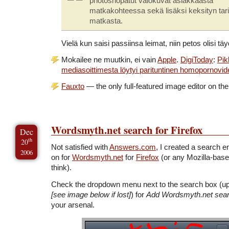
photoshopatut valokuvat asiakkaasta
matkakohteessa sekä lisäksi keksityn tar
matkasta.
Vielä kun saisi passiinsa leimat, niin petos olisi täy
Mokailee ne muutkin, ei vain
Apple
.
DigiToday
:
Pik
mediasoittimesta löytyi parituntinen homopornovid
Fauxto
— the only full-featured image editor on th
Wordsmyth.net search for Firefox
Dec
th
20
Not satisfied with
Answers.com
, I created a search e
2006
on for
Wordsmyth.net
for
Firefox
(or any Mozilla-base
think).
Check the dropdown menu next to the search box (upp
[see image below if lost]
) for
Add Wordsmyth.net sea
your arsenal.