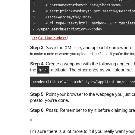
3     <ShortName>Wordsmyth.net</ShortName>

4     <Description>Wordsmyth.net search</Descript
5     <Tags>Wordsmyth</Tags>

6     <Url type="text/html" method="GET" templat
[Toggle line numbers]
Step 3
: Save the XML-file, and upload it somewhere.
to make a note of where you uploaded the file to, if you’re the for
Step 4
: Create a webpage with the following content.
the
href
-attribute. The other ones as well ofcourse.
<code><link rel="search" type="application/opens
Step 5
: Point your browser to the webpage you just c
presto
, you’re done.
Step 6
:
Pssst.
Remember to try it before claiming bra
*
I’m sure there is a lot more to it if you really want you