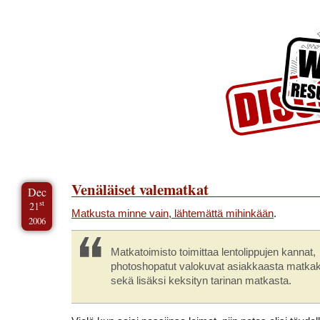
Skip to Content
Skip to Archives
Skip to License
Venäläiset valematkat
Dec
st
21
Matkusta minne vain, lähtemättä mihinkään
.
2006
Matkatoimisto toimittaa lentolippujen kannat,
photoshopatut valokuvat asiakkaasta matka
sekä lisäksi keksityn tarinan matkasta.