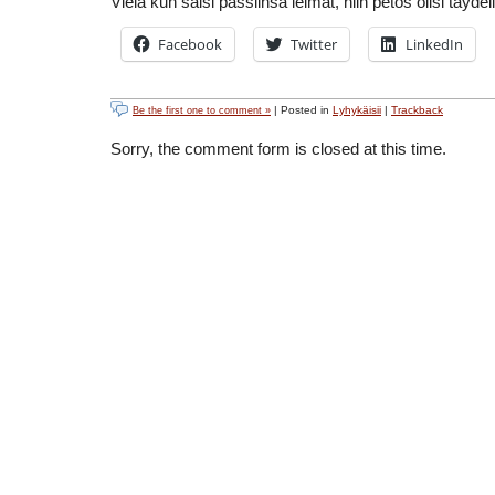
Vielä kun saisi passiinsa leimat, niin petos olisi täydel
Facebook
Twitter
LinkedIn
| Posted in
Lyhykäisii
|
Trackback
Be the first one to comment »
Sorry, the comment form is closed at this time.