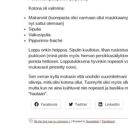
Kotona oli valmiina:
Makaronit (tuorepasta olisi varmaan ollut maukkaamp
nyt sattui olemaan)
Sipulia
Valkosipulia
Pippurimix-fraiché
Loppu onkin helppoa. Sipulin kuullotus, lihan ruskistu
joukkoon (minä pistin myös hieman persikkasäilykkeen
porista hetkisen. Lopputuloksena hyvinkin nopeasti va
mukavasti piristetty soosi.
Sen verran kyllä mokasin että unohdin suunnitelmani
oliiveja, mitä olisi kotona ollut. Tuoreyrtit olisi myös o
mutta kun ne aina kuihtuvat niin nopeasti ja basilika m
“hautaan”.
Facebook
Twitter
LinkedIn
| Posted in
Suomeksi
|
Trackback
Be the first one to comment »