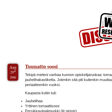
Skip to Content
Skip to Archives
Skip to License
Tuunattu soosi
Aug
th
29
Tekipä mieleni vanhaa kunnon opiskelijaruokaa: tomaa
2006
jauhelihakastiketta. Jotenkin sitä piti kuitenkin muutta
periaatteenkin vuoksi.
Kaupasta kotiin tuli:
Jauhelihaa
Yrttinen tomaattisose
Persikkaviipalepurkki (lé piriste)