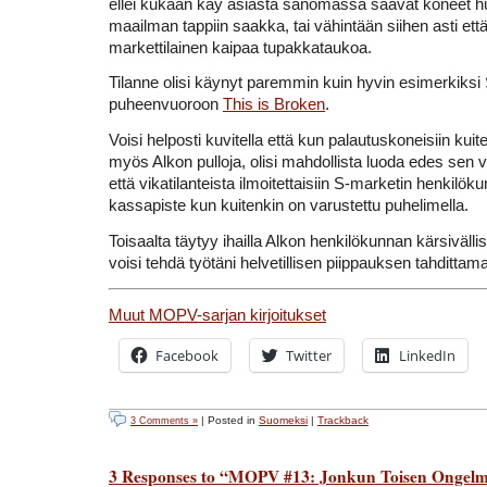
ellei kukaan käy asiasta sanomassa saavat koneet h
maailman tappiin saakka, tai vähintään siihen asti ett
markettilainen kaipaa tupakkataukoa.
Tilanne olisi käynyt paremmin kuin hyvin esimerkiksi
puheenvuoroon
This is Broken
.
Voisi helposti kuvitella että kun palautuskoneisiin kui
myös Alkon pulloja, olisi mahdollista luoda edes sen v
että vikatilanteista ilmoitettaisiin S-marketin henkilök
kassapiste kun kuitenkin on varustettu puhelimella.
Toisaalta täytyy ihailla Alkon henkilökunnan kärsivällis
voisi tehdä työtäni helvetillisen piippauksen tahdittam
Muut
MOPV
-sarjan kirjoitukset
Facebook
Twitter
LinkedIn
| Posted in
Suomeksi
|
Trackback
3 Comments »
3 Responses to “MOPV #13: Jonkun Toisen Ongel