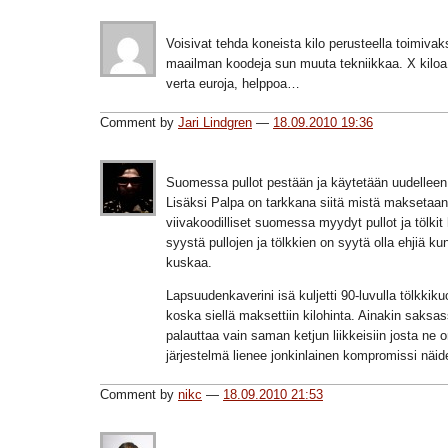
Voisivat tehda koneista kilo perusteella toimivaks
maailman koodeja sun muuta tekniikkaa. X kiloa
verta euroja, helppoa…
Comment by
Jari Lindgren
—
18.09.2010 19:36
Suomessa pullot pestään ja käytetään uudelleen
Lisäksi Palpa on tarkkana siitä mistä maksetaan
viivakoodilliset suomessa myydyt pullot ja tölkit 
syystä pullojen ja tölkkien on syytä olla ehjiä kun
kuskaa.
Lapsuudenkaverini isä kuljetti 90-luvulla tölkkiku
koska siellä maksettiin kilohinta. Ainakin saksas
palauttaa vain saman ketjun liikkeisiin josta ne
järjestelmä lienee jonkinlainen kompromissi näid
Comment by
nikc
—
18.09.2010 21:53