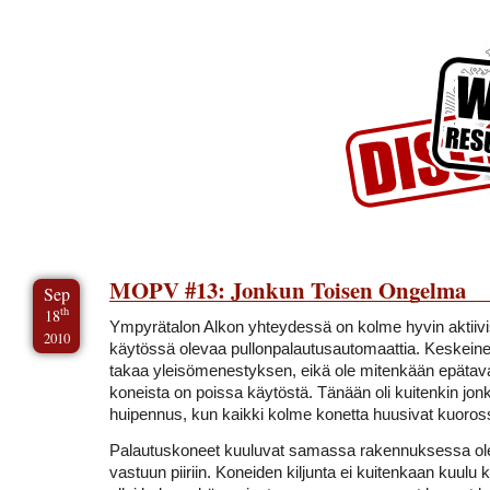
Skip to Content
Skip to Archives
Skip to License
MOPV #13: Jonkun Toisen Ongelma
Sep
th
18
Ympyrätalon Alkon yhteydessä on kolme hyvin aktiiv
2010
käytössä olevaa pullonpalautusautomaattia. Keskeinen
takaa yleisömenestyksen, eikä ole mitenkään epätavall
koneista on poissa käytöstä. Tänään oli kuitenkin jonk
huipennus, kun kaikki kolme konetta huusivat kuorossa
Palautuskoneet kuuluvat samassa rakennuksessa ol
vastuun piiriin. Koneiden kiljunta ei kuitenkaan kuulu ka