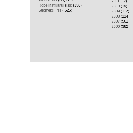
På svenska
(
rss
) (23)
2011
(17)
Ropelihattujutui
(
rss
) (156)
2010
(19)
Suomeksi
(
rss
) (626)
2009
(112)
2008
(224)
2007
(561)
2006
(382)