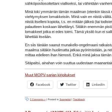
sähköpostiosoitettani vialliseksi, tai vähintään vanhe
Minä toki ymmärrän tämän maailman (etenkin tässä
viehtymyksen lomakkeisiin. Minä vain en niistä välitä
niistä itselleni kopiota, t.s. en mitään jälkeä (tai todistet
palautteen koskaan lähettänyt. Sitäkin enemmän pist
lomakkeet jotka ei edes toimi. Tämä yksilö kun ei sal
lähettää itseään.
En siis tänään saanut munakello-ongelmaani ratkaist
maailma siitäkin huolimatta jatkaa pyörimistään, ja ne
mittaa edelleen ihan hienosti. Enkä minä jaksa tämän
Sitäpaitsi, ainahan voin suuttua uudestaan maanantai
Muut
MOPV
-sarjan kirjoitukset
Facebook
Twitter
LinkedIn
| Posted in
Suomeksi
|
Trackback
2 Comments »