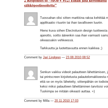
2 Responses to “MOPV #12: Ethän jätä kertomatta
sähköpostiosoitetta”
Tuossahan olisi sitten markkina rakoa kehittää 
applikaatio i-luuriin tai ihan tavalliseen luuriin.
Hieno kuva siihen Electroluxin design tuotteesta 
ajanotto, soitto äänenkin saa ihan varmasti sam
oikeassakin vehkeessä.
Tarkkuutta ja luotettavuutta ennen kaikkea ;)
Comment by
Jari Lindgren
—
23.08.2010 08:52
Senkun vaikka videoit palautteen lähettämisen, j
tai printscreen kirjoitetusta palautelomakkeesta r
että se on myös lähetetty, sittenpähän on todiste
keksi miksi palautteen lähettäminen tarvitsisi vo
Tuskimpa se mitään oikeasti auttaa. =)
Comment by Milla —
20.11.2010 17:03