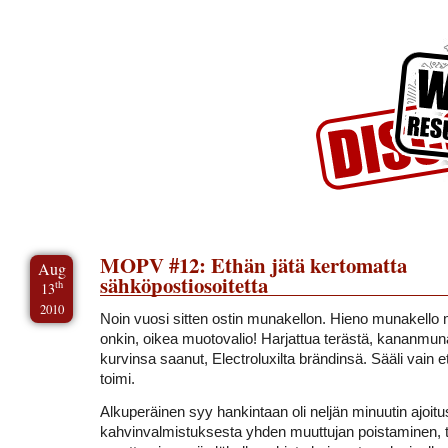
Skip to Content
Skip to Archives
Skip to License
MOPV #12: Ethän jätä kertomatta
Aug
sähköpostiosoitetta
th
13
2010
Noin vuosi sitten ostin munakellon. Hieno munakello
onkin, oikea muotovalio! Harjattua terästä, kananmun
kurvinsa saanut, Electroluxilta brändinsä. Sääli vain et
toimi.
Alkuperäinen syy hankintaan oli neljän minuutin ajoitus
kahvinvalmistuksesta yhden muuttujan poistaminen, t