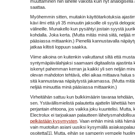
muuttaminen niin lähelle vakiota kuin nyt analogisella 
saattaa.
Myöhemmin sitten, muitakin käyttötarkotuksia ajastime
kävi ilmi että yli 35 minuutin jaksoille oli syytä delogoi
välineille. Munakello kun pysähtyi jostain syystä juuri
kohdalla. Joka kerta. (Mutta mitäs minä siitä, neljää 
pääsiassa mittaankin.) Pienellä kannustavalla näpäyty
jatkaa kiltisti loppuun saakka.
Viime aikoina on kuitenkin vaikuttanut siltä että mus
syntymäpäivälahjaksi saamaani digitaalista ajastinta
iskenyt pahemman kerran ja kaikki yli sen neljän minu
olevan mahdoton tehtävä, ellei aikaa mittaava halua 
sitä kannustavaa näpäytystä jakamassa. (Mutta mitäs
neljää minuuttia minä pääsiassa mittaankin.)
Virheitähän sattuu kun bulkkimäärin tavaraa tehdää
sen. Ystävällismielistä palautetta ajattelin lähettää her
perjantain ehtoona, jos vaikka joku kuuntelisi. Mutta, 
Electrolux ei tarjoakaan palautteen lähetysmahdollisu
pelkästään kysymysten
. Vaan enhän minä siitä häm
vain muotoilun asiani uusiksi kysymällä asiakaspalaut
osoitetta[1]. Mutta, eihän se samperin vempele huolinu