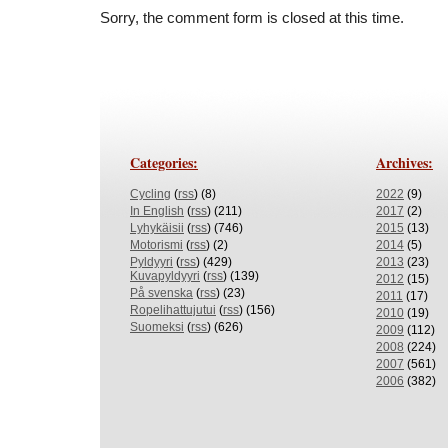
Sorry, the comment form is closed at this time.
Categories:
Archives:
Cycling
(
rss
) (8)
2022
(9)
In English
(
rss
) (211)
2017
(2)
Lyhykäisii
(
rss
) (746)
2015
(13)
Motorismi
(
rss
) (2)
2014
(5)
Pyldyyri
(
rss
) (429)
2013
(23)
Kuvapyldyyri
(
rss
) (139)
2012
(15)
På svenska
(
rss
) (23)
2011
(17)
Ropelihattujutui
(
rss
) (156)
2010
(19)
Suomeksi
(
rss
) (626)
2009
(112)
2008
(224)
2007
(561)
2006
(382)