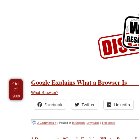
Skip to Content
Skip to Archives
Skip to License
Google Explains What a Browser Is
Oct
th
7
What Browser?
2009
Facebook
Twitter
LinkedIn
2 Comments »
| Posted in
In English
,
Lyhykäisii
|
Trackback
2 Responses to “Google Explains What a Browser Is