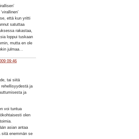
rallisen’
‘virallinen’
, että kun yritti
lunnut satuttaa
uksessa rakastaa,
 Asia loppui tuskaan
mmin, mutta en ole
ankin julmaa…
009 09:46
e, tai siitä
rehellisyydestä ja
uuttumisesta ja
n voi tuntua
ökohtaisesti olen
toimia.
ään asian antaa
ja sitä enemmän se