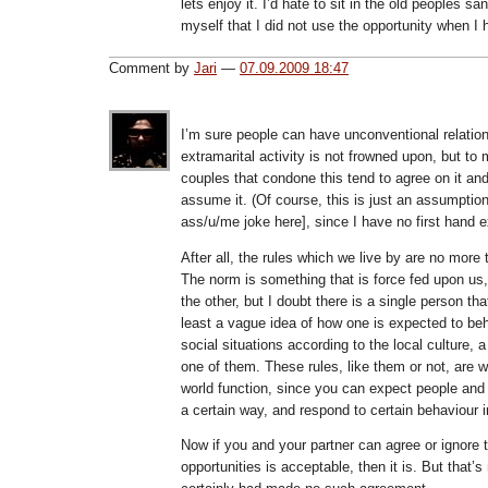
lets enjoy it. I’d hate to sit in the old peoples 
myself that I did not use the opportunity when I 
Comment by
Jari
—
07.09.2009 18:47
I’m sure people can have unconventional relatio
extramarital activity is not frowned upon, but to
couples that condone this tend to agree on it and
assume it. (Of course, this is just an assumption
ass/u/me joke here], since I have no first hand e
After all, the rules which we live by are no mor
The norm is something that is force fed upon u
the other, but I doubt there is a single person th
least a vague idea of how one is expected to be
social situations according to the local culture, a
one of them. These rules, like them or not, are
world function, since you can expect people and 
a certain way, and respond to certain behaviour i
Now if you and your partner can agree or ignore t
opportunities is acceptable, then it is. But that’s