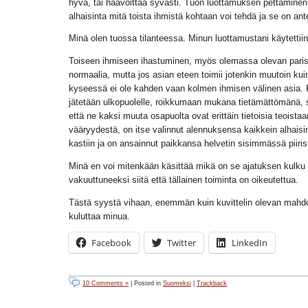
hyvä, tai haavoittaa syvästi. Tuon luottamuksen pettämine
alhaisinta mitä toista ihmistä kohtaan voi tehdä ja se on an
Minä olen tuossa tilanteessa. Minun luottamustani käytettii
Toiseen ihmiseen ihastuminen, myös olemassa olevan pari
normaalia, mutta jos asian eteen toimii jotenkin muutoin kui
kyseessä ei ole kahden vaan kolmen ihmisen välinen asia.
jätetään ulkopuolelle, roikkumaan mukana tietämättömänä, s
että ne kaksi muuta osapuolta ovat erittäin tietoisia teoistaa
vääryydestä, on itse valinnut alennuksensa kaikkein alhaisi
kastiin ja on ansainnut paikkansa helvetin sisimmässä piiris
Minä en voi mitenkään käsittää mikä on se ajatuksen kulku
vakuuttuneeksi siitä että tällainen toiminta on oikeutettua.
Tästä syystä vihaan, enemmän kuin kuvittelin olevan mahdol
kuluttaa minua.
Facebook
Twitter
LinkedIn
10 Comments »
| Posted in
Suomeksi
|
Trackback