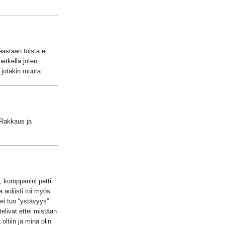
astaan toista ei
hetkellä joten
e jotakin muuta….
 Rakkaus ja
; kumppanini petti
 auliisti toi myös
ttei tuo “ystävyys”
elivat ettei mistään
ltiin ja minä olin