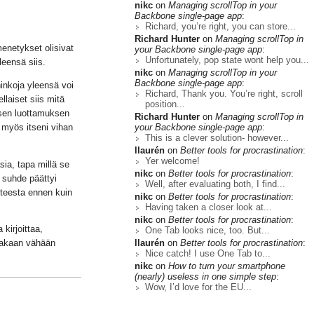
nikc
on
Managing scrollTop in your
Backbone single-page app
:
Richard, you’re right, you can store...
Richard Hunter
on
Managing scrollTop in
menetykset olisivat
your Backbone single-page app
:
Unfortunately, pop state wont help you...
leensä siis.
nikc
on
Managing scrollTop in your
Backbone single-page app
:
inkoja yleensä voi
Richard, Thank you. You’re right, scroll
llaiset siis mitä
position...
 sen luottamuksen
Richard Hunter
on
Managing scrollTop in
your Backbone single-page app
:
 myös itseni vihan
This is a clever solution- however...
llaurén
on
Better tools for procrastination
:
Yer welcome!
ia, tapa millä se
nikc
on
Better tools for procrastination
:
n suhde päättyi
Well, after evaluating both, I find...
uhteesta ennen kuin
nikc
on
Better tools for procrastination
:
Having taken a closer look at...
nikc
on
Better tools for procrastination
:
kirjoittaa,
One Tab looks nice, too. But...
llaurén
on
Better tools for procrastination
:
inakaan vähään
Nice catch! I use One Tab to...
nikc
on
How to turn your smartphone
(nearly) useless in one simple step
:
Wow, I’d love for the EU...