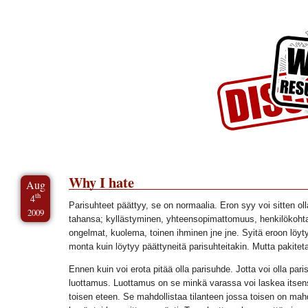
Skip to Content
Skip to Archives
Skip to License
Why I hate
Aug
th
4
Parisuhteet päättyy, se on normaalia. Eron syy voi sitten ol
2009
tahansa; kyllästyminen, yhteensopimattomuus, henkilökohta
ongelmat, kuolema, toinen ihminen jne jne. Syitä eroon löyt
monta kuin löytyy päättyneitä parisuhteitakin. Mutta pakite
Ennen kuin voi erota pitää olla parisuhde. Jotta voi olla pari
luottamus. Luottamus on se minkä varassa voi laskea itsen
toisen eteen. Se mahdollistaa tilanteen jossa toisen on mahdo