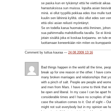
se paska kun en tykännyt että he viettivät aikaa
harrastuksissa sun muissa. lopulta asian tiesivät
minä. ei ollut tyypillä pokkaa edes itse mulle tu
kuulin sen lähinnä kyliltä. olisi ollut edes sen v
että olisi asian reilusti myöntänyt.
Se on todella karua huomata että ihminen, johon e
sua pahimmalla mahdollisella tavalla. Se ei ikin
jotain sisältä joka ei koskaa korjaannu. en tule e
luottamaan keneenkään niin miten ex-kumppaniini
Comment by tuttua kauraa —
24.08.2009 13:16
Bad things happen in the world all the time, peop
break up for one reason or the other. I have come
many broken marriages and relationships that you
with a pinch of salt. People are people and wom
and men from Mars. I have come to think that re
be open and liberal. In my case I can be apart fr
considerable times and I have no scruples of ta
case the situation comes to it. Out of sight – Ou
might not suit everybody but in my opinion we ha