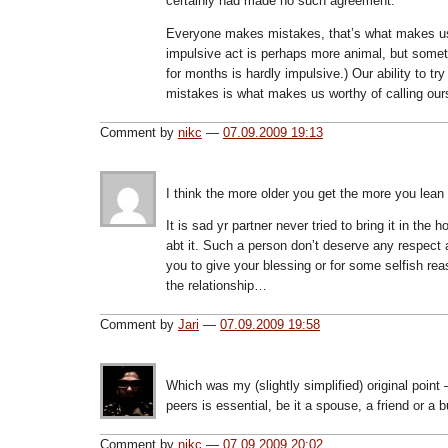
certainly had made no such agreement.
Everyone makes mistakes, that’s what makes u
impulsive act is perhaps more animal, but somet
for months is hardly impulsive.) Our ability to tr
mistakes is what makes us worthy of calling ou
Comment by
nikc
—
07.09.2009 19:13
I think the more older you get the more you lean t
It is sad yr partner never tried to bring it in the
abt it. Such a person don’t deserve any respect 
you to give your blessing or for some selfish rea
the relationship…
Comment by
Jari
—
07.09.2009 19:58
Which was my (slightly simplified) original point
peers is essential, be it a spouse, a friend or a 
Comment by
nikc
—
07.09.2009 20:02