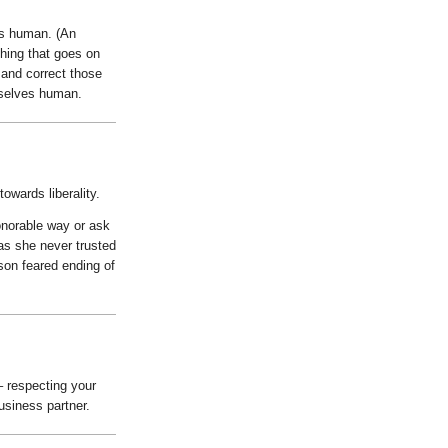
s human. (An
hing that goes on
y and correct those
rselves human.
owards liberality.
 honorable way or ask
as she never trusted
son feared ending of
 – respecting your
business partner.