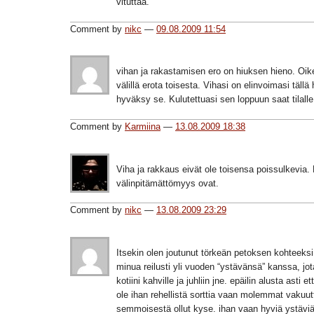
vituttaa.
Comment by
nikc
—
09.08.2009 11:54
vihan ja rakastamisen ero on hiuksen hieno. Oike
välillä erota toisesta. Vihasi on elinvoimasi tällä 
hyväksy se. Kulutettuasi sen loppuun saat tilall
Comment by
Karmiina
—
13.08.2009 18:38
Viha ja rakkaus eivät ole toisensa poissulkevia.
välinpitämättömyys ovat.
Comment by
nikc
—
13.08.2009 23:29
Itsekin olen joutunut törkeän petoksen kohteeksi
minua reilusti yli vuoden “ystävänsä” kanssa, jota
kotiini kahville ja juhliin jne. epäilin alusta asti e
ole ihan rehellistä sorttia vaan molemmat vakuutt
semmoisestä ollut kyse. ihan vaan hyviä ystäviä o