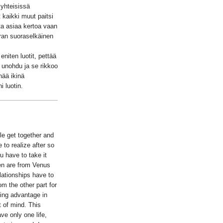
 yhteisissä
 kaikki muut paitsi
ota asiaa kertoa vaan
erran suoraselkäinen
niten luotit, pettää
ä unohdu ja se rikkoo
nää ikinä
 luotin.
le get together and
 to realize after so
 have to take it
en are from Venus
lationships have to
om the other part for
king advantage in
t of mind. This
ve only one life,