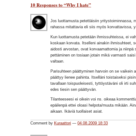
10 Responses to “Why I hate”
Jos luottamusta petettäisiin yritystoiminnassa, 
rahassa mitattavia eli siis myös korvattavissa, y
Kun luottamusta petetään ihmissuhteissa, ei vah
koskaan korvata. Itselleni ainakin ihmisuhteet, se
aidosti arvostan, ovat korvaamattomia ja niinpä
pettäminen on tosiaan jotain mikä varmasti saisi
valtaan.
Parisuhteen päättyminen harvoin on se vaikein as
päättyy lienee pahinta. Itselläni toistaiseksi pisi
tavallaan toispuoleisesti, tyttöystäväni oli irti s
edes tiesin sen päättyvän.
Tilanteeseesi ei oikein voi ns. oikeaa kommenttia 
epäilenpä ettei oloasi helpota/muuta mikään. A
aikaan. Ikäviä tuollaiset asiat.
Comment by
Kuraattori
—
04.08.2009 18:33