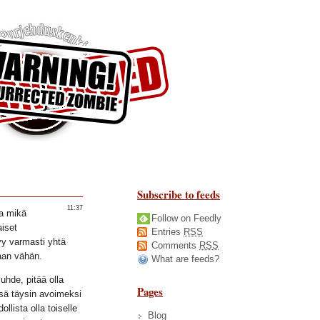
Subscribe to feeds
11:37
la mikä
Follow on Feedly
iset
Entries
RSS
yy varmasti yhtä
Comments
RSS
taan vähän.
What are feeds?
suhde, pitää olla
Pages
sä täysin avoimeksi
llista olla toiselle
Blog