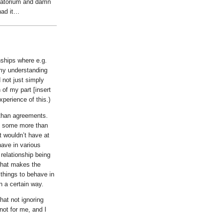
sanatorium and damn
had it…
nships where e.g.
 my understanding
 not just simply
 of my part [insert
xperience of this.)
e than agreements.
s, some more than
at wouldn’t have at
have in various
 relationship being
 what makes the
things to behave in
n a certain way.
hat not ignoring
 not for me, and I