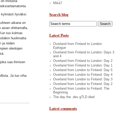
n on minusta
Mikä?
teeksiantamatonta.
Search blog
n kylmästi hyväksi.
suhteen aikana on
n asian ohittamalla,
 Kun tuo kolmas
Latest Posts
iitäkin huolimatta
n ja niiden
Overland from Finland to London:
Epilogue
mpien olentojen
Overland from Finland to London: Days 3
sä.
and 4
Overland from Finland to London: Day 2
 joka saa ihmisen
Overland from Finland to London: Day 1
Overland from London to Finland: Day 5
Overland from London to Finland: Day 4
lista. Ja tuo viha
Overland from London to Finland: Day 3
Overland from London to Finland: Day 2
Overland from London to Finland: The
Beginning
The day the .dev gTLD died
Latest comments