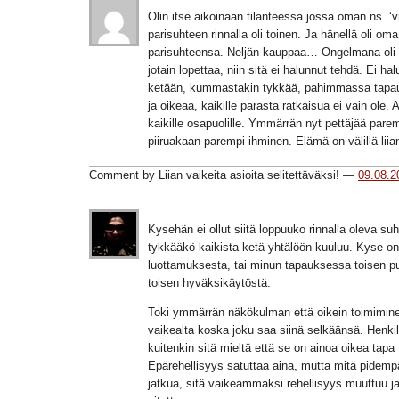
Olin itse aikoinaan tilanteessa jossa oman ns. ‘vi
parisuhteen rinnalla oli toinen. Ja hänellä oli oma 
parisuhteensa. Neljän kauppaa… Ongelmana oli se
jotain lopettaa, niin sitä ei halunnut tehdä. Ei ha
ketään, kummastakin tykkää, pahimmassa tapa
ja oikeaa, kaikille parasta ratkaisua ei vain ole.
kaikille osapuolille. Ymmärrän nyt pettäjää pare
piiruakaan parempi ihminen. Elämä on välillä lii
Comment by Liian vaikeita asioita selitettäväksi! —
09.08.2
Kysehän ei ollut siitä loppuuko rinnalla oleva suhd
tykkääkö kaikista ketä yhtälöön kuuluu. Kyse on 
luottamuksesta, tai minun tapauksessa toisen p
toisen hyväksikäytöstä.
Toki ymmärrän näkökulman että oikein toimimine
vaikealta koska joku saa siinä selkäänsä. Henkil
kuitenkin sitä mieltä että se on ainoa oikea tapa 
Epärehellisyys satuttaa aina, mutta mitä pidemp
jatkua, sitä vaikeammaksi rehellisyys muuttuu 