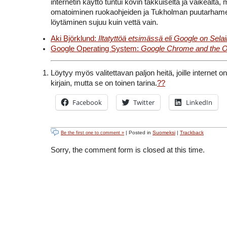
internetin käyttö tuntui kovin takkuiselta ja vaikealta
omatoiminen ruokaohjeiden ja Tukholman puutarham
löytäminen sujuu kuin vettä vain.
Aki Björklund:
Iltatyttöä etsimässä eli Google on Selai
Google Operating System:
Google Chrome and the Or
Löytyy myös valitettavan paljon heitä, joille internet o
kirjain, mutta se on toinen tarina.
??
Facebook
Twitter
LinkedIn
| Posted in
Suomeksi
|
Trackback
Be the first one to comment »
Sorry, the comment form is closed at this time.