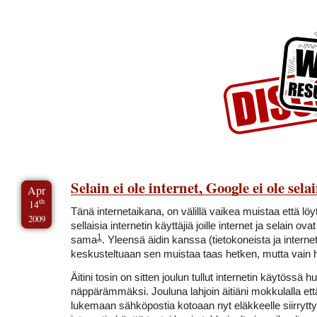
Skip to Content
Skip to Archives
Skip to License
Selain ei ole internet, Google ei ole sela
Apr
th
14
Tänä internetaikana, on välillä vaikea muistaa että l
2009
sellaisia internetin käyttäjiä joille internet ja selain ova
1
sama
. Yleensä äidin kanssa (tietokoneista ja internet
keskusteltuaan sen muistaa taas hetken, mutta vain 
Äitini tosin on sitten joulun tullut internetin käytössä 
näppärämmäksi. Jouluna lahjoin äitiäni mokkulalla ett
lukemaan sähköpostia kotoaan nyt eläkkeelle siirrytty