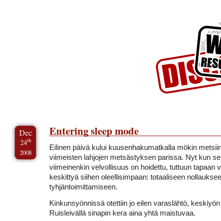
Skip to Content
Skip to Archives
Skip to License
Entering sleep mode
Dec
th
24
Eilinen päivä kului kuusenhakumatkalla mökin metsiin
2008
viimeisten lahjojen metsästyksen parissa. Nyt kun se
viimeinenkin velvollisuus on hoidettu, tuttuun tapaan v
keskittyä siihen oleellisimpaan: totaaliseen nollauksee
tyhjäntoimittamiseen.
Kinkunsyönnissä otettiin jo eilen varaslähtö, keskiyön 
Ruisleivällä sinapin kera aina yhtä maistuvaa.