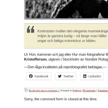
Kontrasten mellan den eleganta mannekäng
miljön är ganska lustig – så länge man håller 
ungar och fattiga människor ur bilden.
Ur
Hon, kameran och jag
eller
Hur man fotograferar fl
Kristofferson
, utgiven i Stockholm av Nordisk Rotog
—Den låga kvaliteten på reprofotografiet beklagas.—
Facebook
Twitter
LinkedIn
| Posted in
Pyldyyri
,
På svenska
|
Trackbac
Be the first one to comment »
Sorry, the comment form is closed at this time.