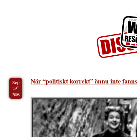
Skip to Content
Skip to Archives
Skip to License
När “politiskt korrekt” ännu inte fann
Sep
th
29
2008