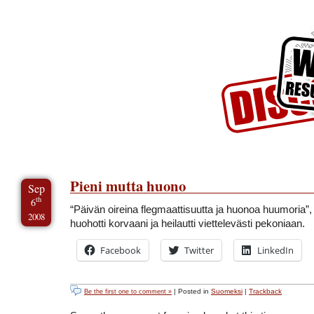
Skip to Content
Skip to Archives
Skip to License
Pieni mutta huono
Sep
th
6
“Päivän oireina flegmaattisuutta ja huonoa huumoria”,
2008
huohotti korvaani ja heilautti viettelevästi pekoniaan.
Facebook
Twitter
LinkedIn
| Posted in
Suomeksi
|
Trackback
Be the first one to comment »