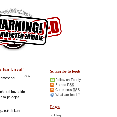
atso kuvat!
Subscribe to feeds
20:02
elämässäni
Follow on Feedly
Entries
RSS
Comments
RSS
nä pari kuvaakin.
What are feeds?
issä pelaajat
Pages
a (sikäli kun
Blog