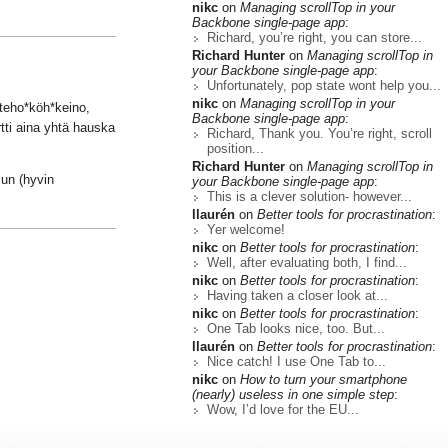
nikc
on
Managing scrollTop in your
Backbone single-page app
:
Richard, you’re right, you can store...
Richard Hunter
on
Managing scrollTop in
your Backbone single-page app
:
Unfortunately, pop state wont help you...
nikc
on
Managing scrollTop in your
 teho*köh*keino,
Backbone single-page app
:
tti aina yhtä hauska
Richard, Thank you. You’re right, scroll
position...
Richard Hunter
on
Managing scrollTop in
mun (hyvin
your Backbone single-page app
:
This is a clever solution- however...
llaurén
on
Better tools for procrastination
:
Yer welcome!
nikc
on
Better tools for procrastination
:
Well, after evaluating both, I find...
nikc
on
Better tools for procrastination
:
Having taken a closer look at...
nikc
on
Better tools for procrastination
:
One Tab looks nice, too. But...
llaurén
on
Better tools for procrastination
:
Nice catch! I use One Tab to...
nikc
on
How to turn your smartphone
(nearly) useless in one simple step
:
Wow, I’d love for the EU...