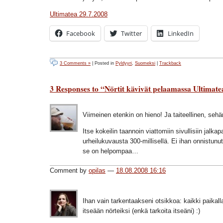
Ultimatea 29.7.2008
Facebook
Twitter
LinkedIn
3 Comments »
| Posted in
Pyldyyri
,
Suomeksi
|
Trackback
3 Responses to “Nörtit kävivät pelaamassa Ultimate
Viimeinen etenkin on hieno! Ja taiteellinen, sehä
Itse kokeilin taannoin viattomiin sivullisiin jalkapal
urheilukuvausta 300-millisellä. Ei ihan onnistunut
se on helpompaa…
Comment by
opilas
—
18.08.2008 16:16
Ihan vain tarkentaakseni otsikkoa: kaikki paikalla
itseään nörteiksi (enkä tarkoita itseäni) :)