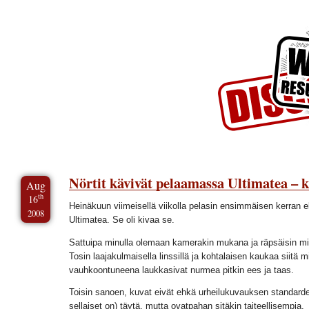
Skip to Content
Skip to Archives
Skip to License
Nörtit kävivät pelaamassa Ultimatea – k
Aug
th
16
Heinäkuun viimeisellä viikolla pelasin ensimmäisen kerran 
2008
Ultimatea. Se oli kivaa se.
Sattuipa minulla olemaan kamerakin mukana ja räpsäisin mi
Tosin laajakulmaisella linssillä ja kohtalaisen kaukaa siitä m
vauhkoontuneena laukkasivat nurmea pitkin ees ja taas.
Toisin sanoen, kuvat eivät ehkä urheilukuvauksen standardej
sellaiset on) täytä, mutta ovatpahan sitäkin taiteellisempia.