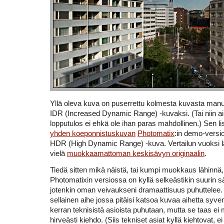
Yllä oleva kuva on puserrettu kolmesta kuvasta manu
IDR (Increased Dynamic Range) -kuvaksi. (Tai niin ain
lopputulos ei ehkä ole ihan paras mahdollinen.) Sen l
yhden koeponnistuskuvan
Photomatix
:in demo-versiol
HDR (High Dynamic Range) -kuva. Vertailun vuoksi l
vielä
muokkaamattoman keskisävyn originaalin
.
Tiedä sitten mikä näistä, tai kumpi muokkaus lähinnä
Photomatixin versiossa on kyllä selkeästikin suurin 
jotenkin oman veivaukseni dramaattisuus puhuttelee
sellainen aihe jossa pitäisi katsoa kuvaa aihetta syv
kerran teknisistä asioista puhutaan, mutta se taas e
hirveästi kiehdo. (Siis tekniset asiat kyllä kiehtovat, ei