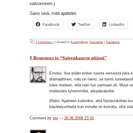
vatvominen.)
Sano sinä, mitä ajattelet.
Facebook
Twitter
LinkedIn
| Posted in
Kuvapyldyyri
,
Suomeksi
|
Trackback
5 Comments »
5 Responses to “Sateenkaaren päässä”
Emotio: Itse pidän eniten tuosta versiosta joka k
dramaattinen, valo on hieno: se toimii tunnetasoll
tulee mieleen, että noin tuo varmaan oli. Muut ve
mielestäni tylsemmiltä, arkipäiväisiltä.
(Ratio: Ajattelen kuitenkin, että löytäsinköhän ku
käsittelyvirheitä kun minulle on kerrottu, että sitä
Comment by
pni
—
26.06.2008 23:32