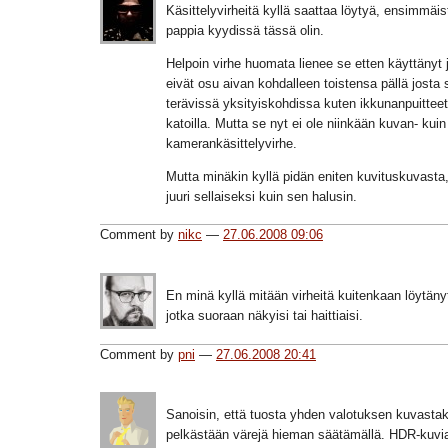
Käsittelyvirheitä kyllä saattaa löytyä, ensimmäi
pappia kyydissä tässä olin.
Helpoin virhe huomata lienee se etten käyttänyt 
eivät osu aivan kohdalleen toistensa pällä josta 
terävissä yksityiskohdissa kuten ikkunanpuitteet 
katoilla. Mutta se nyt ei ole niinkään kuvan- kuin
kamerankäsittelyvirhe.
Mutta minäkin kyllä pidän eniten kuvituskuvasta
juuri sellaiseksi kuin sen halusin.
Comment by
nikc
—
27.06.2008 09:06
En minä kyllä mitään virheitä kuitenkaan löytänyt
jotka suoraan näkyisi tai haittiaisi.
Comment by
pni
—
27.06.2008 20:41
Sanoisin, että tuosta yhden valotuksen kuvastak
pelkästään värejä hieman säätämällä. HDR-kuvi