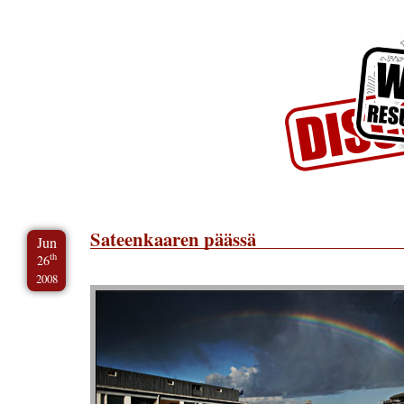
Skip to Content
Skip to Archives
Skip to License
Sateenkaaren päässä
Jun
th
26
2008