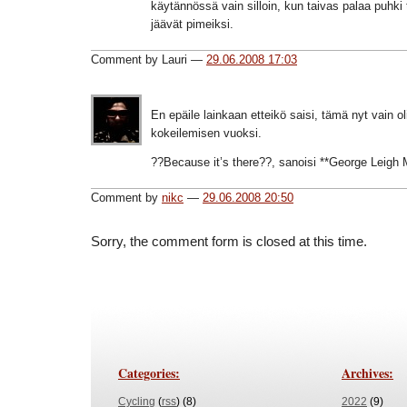
käytännössä vain silloin, kun taivas palaa puhki
jäävät pimeiksi.
Comment by Lauri —
29.06.2008 17:03
En epäile lainkaan etteikö saisi, tämä nyt vain oli
kokeilemisen vuoksi.
??Because it’s there??, sanoisi **George Leigh M
Comment by
nikc
—
29.06.2008 20:50
Sorry, the comment form is closed at this time.
Categories:
Archives:
Cycling
(
rss
) (8)
2022
(9)