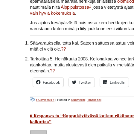
epämääräisellä määrällä herkkuja erilaisissa
olomuod
1
nauttimalla niitä
Alppipuistossa
jossa vietetystä ajas
vain hyviä kokemuksia
.
Jos ajatus kesäpäivästä puistossa kera herkkujen kutit
varustaudu kuten minä ja liity joukkoon ensi viikon la
Säävarauksella, totta kai. Sateen sattuessa astuu v
mitä ei vielä ole.
??
Tarkoittaa 5. Heinäkuuta 2008. Kellonaikaa voinee t
ajankohtaa, mutta alustavasti olen paikalla viimeistään 
eteenpäin.
??
Facebook
Twitter
LinkedIn
| Posted in
Suomeksi
|
Trackback
6 Comments »
6 Responses to “Rappukäytävässä kaikuu räkänaur
kolkuttaa”