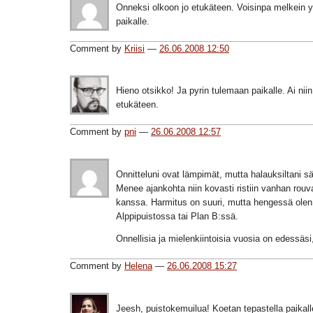
Onneksi olkoon jo etukäteen. Voisinpa melkein y
paikalle.
Comment by
Kriisi
—
26.06.2008 12:50
Hieno otsikko! Ja pyrin tulemaan paikalle. Ai nii
etukäteen.
Comment by
pni
—
26.06.2008 12:57
Onnitteluni ovat lämpimät, mutta halauksiltani sä
Menee ajankohta niin kovasti ristiin vanhan rou
kanssa. Harmitus on suuri, mutta hengessä ole
Alppipuistossa tai Plan B:ssä.
Onnellisia ja mielenkiintoisia vuosia on edessäsi
Comment by
Helena
—
26.06.2008 15:27
Jeesh, puistokemuilua! Koetan tepastella paikall