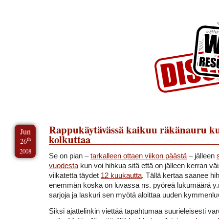
Skip to Content
Skip to Archives
Skip to License
Rappukäytävässä kaikuu räkänauru ku
Jun
kolkuttaa
th
26
2008
Se on pian –
tarkalleen ottaen viikon päästä
– jälleen
vuodesta
kun voi hihkua sitä että on jälleen kerran väi
viikatetta täydet
12 kuukautta
. Tällä kertaa saanee hih
enemmän koska on luvassa ns. pyöreä lukumäärä y
sarjoja ja laskuri sen myötä aloittaa uuden kymmenlu
Siksi ajattelinkin viettää tapahtumaa suurieleisesti va