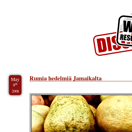
Skip to Content
Skip to Archives
Skip to License
Rumia hedelmiä Jamaikalta
May
th
9
2008