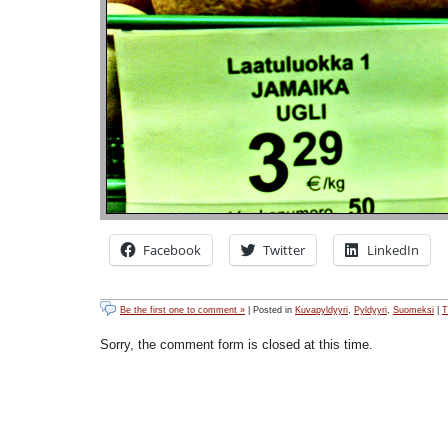
Facebook
Twitter
LinkedIn
Be the first one to comment »
| Posted in
Kuvapyldyyri
,
Pyldyyri
,
Suomeksi
|
T
Sorry, the comment form is closed at this time.