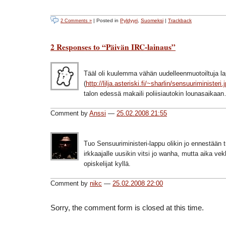
| Posted in
Pyldyyri
,
Suomeksi
|
Trackback
2 Comments »
2 Responses to “Päivän IRC-lainaus”
Tääl oli kuulemma vähän uudelleenmuotoiltuja l
(
http://lilja.asteriski.fi/~sharlin/sensuuriministeri.
talon edessä makaili poliisiautokin lounasaika
Comment by
Anssi
—
25.02.2008 21:55
Tuo Sensuuriministeri-lappu olikin jo ennestään 
irkkaajalle uusikin vitsi jo wanha, mutta aika vek
opiskelijat kyllä.
Comment by
nikc
—
25.02.2008 22:00
Sorry, the comment form is closed at this time.