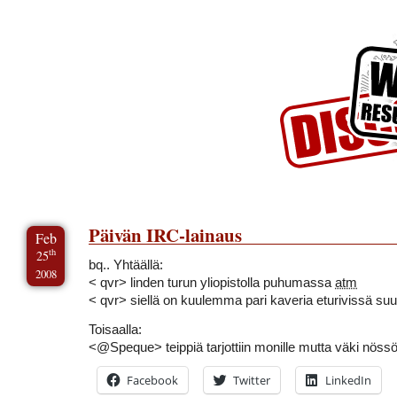
Skip to Content
Skip to Archives
Skip to License
Päivän IRC-lainaus
Feb
th
25
bq.. Yhtäällä:
2008
< qvr> linden turun yliopistolla puhumassa
atm
< qvr> siellä on kuulemma pari kaveria eturivissä suu
Toisaalla:
<@Speque> teippiä tarjottiin monille mutta väki nössö
Facebook
Twitter
LinkedIn