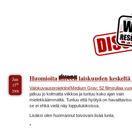
Skip to Content
Skip to Archives
Skip to License
Huomioita
kiireen
laiskuuden
keskeltä
Jan
th
15
Valokuvausprojektini(Medium Gray: 52 filmirullaa vu
2008
jatkuu jo kolmatta viikkoa ja tuntuu koko ajan vain
mielekkäämmältä. Tuntuu että hyötyä on havaittavissa
se ei ehkä vielä näy lopputuloksissa.
Lisäksi olen huomannut toivovani lisää lunta.
*