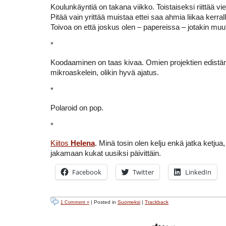
Koulunkäyntiä on takana viikko. Toistaiseksi riittää vie
Pitää vain yrittää muistaa ettei saa ahmia liikaa kerral
Toivoa on että joskus olen – papereissa – jotakin muut
*
Koodaaminen on taas kivaa. Omien projektien edistä
mikroaskelein, olikin hyvä ajatus.
*
Polaroid on pop.
*
Kiitos
Helena
. Minä tosin olen kelju enkä jatka ketjua,
jakamaan kukat uusiksi päivittäin.
Facebook
Twitter
LinkedIn
| Posted in
Suomeksi
|
Trackback
1 Comment »