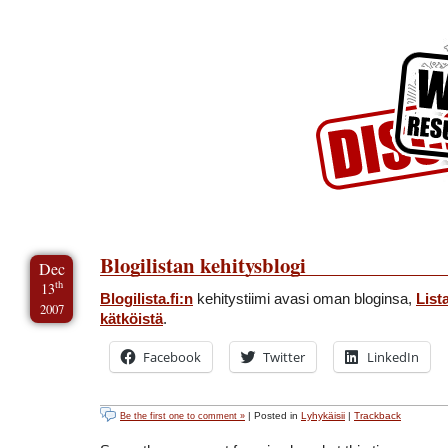
Skip to Content
Skip to Archives
Skip to License
Blogilistan kehitysblogi
Dec
th
13
Blogilista.fi:n
kehitystiimi avasi oman bloginsa,
List
2007
kätköistä
.
Facebook
Twitter
LinkedIn
| Posted in
Lyhykäisii
|
Trackback
Be the first one to comment »