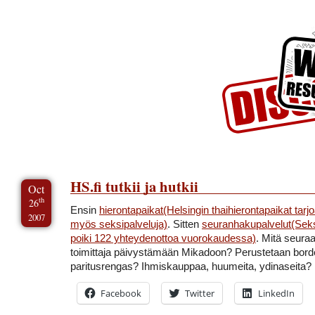
Skip to Content
Skip to Archives
Skip to License
HS.fi tutkii ja hutkii
Oct
th
26
Ensin
hierontapaikat(Helsingin thaihierontapaikat tarj
2007
myös seksipalveluja)
. Sitten
seuranhakupalvelut(Seks
poiki 122 yhteydenottoa vuorokaudessa)
. Mitä seura
toimittaja päivystämään Mikadoon? Perustetaan bord
paritusrengas? Ihmiskauppaa, huumeita, ydinaseita?
Facebook
Twitter
LinkedIn