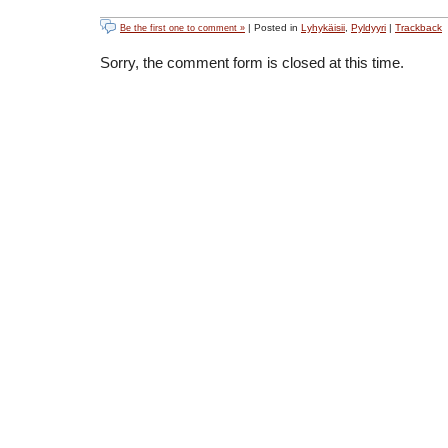
| Posted in
Lyhykäisii
,
Pyldyyri
|
Trackback
Be the first one to comment »
Sorry, the comment form is closed at this time.