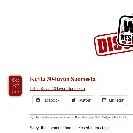
Skip to Content
Skip to Archives
Skip to License
Kuvia 30-luvun Suomesta
Oct
th
19
HS.fi: Kuvia 30-luvun Suomesta
2007
Facebook
Twitter
LinkedIn
Be the first one to comment »
| Posted in
Lyhykäisii
,
Pyldyyri
|
Trackback
Sorry, the comment form is closed at this time.