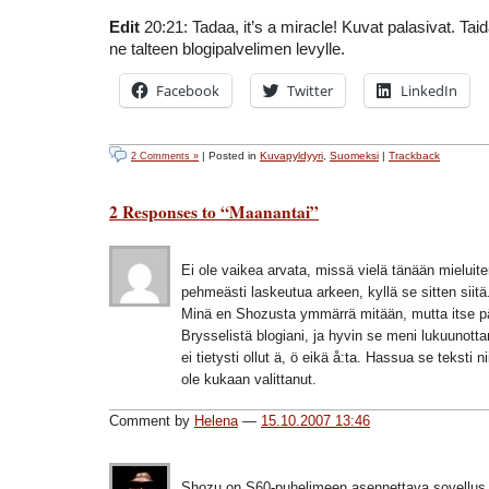
Edit
20:21: Tadaa, it’s a miracle! Kuvat palasivat. Taid
ne talteen blogipalvelimen levylle.
Facebook
Twitter
LinkedIn
| Posted in
Kuvapyldyyri
,
Suomeksi
|
Trackback
2 Comments »
2 Responses to “Maanantai”
Ei ole vaikea arvata, missä vielä tänään mieluite
pehmeästi laskeutua arkeen, kyllä se sitten siitä
Minä en Shozusta ymmärrä mitään, mutta itse päi
Brysselistä blogiani, ja hyvin se meni lukuunotta
ei tietysti ollut ä, ö eikä å:ta. Hassua se teksti ni
ole kukaan valittanut.
Comment by
Helena
—
15.10.2007 13:46
Shozu on S60-puhelimeen asennettava sovellus jo