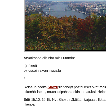
Arvatkaapa olisinko mieluummin:
a) töissä
b) jossain aivan muualla
*
Reissun päältä
Shozu
:lla tehdyt postaukset ovat me
ulkonäöllisesti, mutta tulipahan sekin testatuksi. Helpp
Edit
15.10. 16:15: Nyt Shozu näköjään tarjoaa silkka
Hienoa.