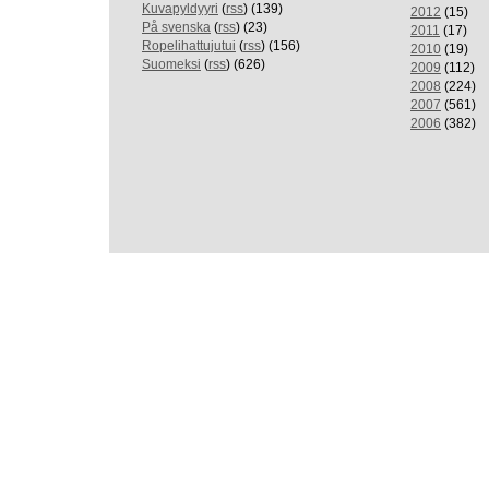
Kuvapyldyyri
(
rss
) (139)
2012
(15)
På svenska
(
rss
) (23)
2011
(17)
Ropelihattujutui
(
rss
) (156)
2010
(19)
Suomeksi
(
rss
) (626)
2009
(112)
2008
(224)
2007
(561)
2006
(382)