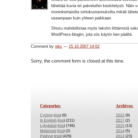
lähettää kuvia eri palveluihin keskitetysti. Näin v
moninkertaisilta siirtokustannuksilta mikäli lähet
useampaan kuin yhteen paikkaan.
Shozu mahdollistaa myös tekstin liittämistä sek
WordPress-blogiin, jota siis käytin tien päältä.
Comment by
nikc
—
15.10.2007 14:02
Sorry, the comment form is closed at this time.
Categories:
Archives:
Cycling
(
rss
) (8)
2022
(9)
In English
(
rss
) (211)
2017
(2)
Lyhykäisii
(
rss
) (746)
2015
(13)
Motorismi
(
rss
) (2)
2014
(5)
Pyldyyri
(
rss
) (429)
2013
(23)