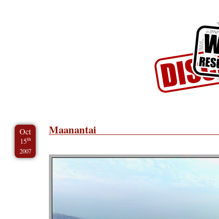
Skip to Content
Skip to Archives
Skip to License
Maanantai
Oct
th
15
2007