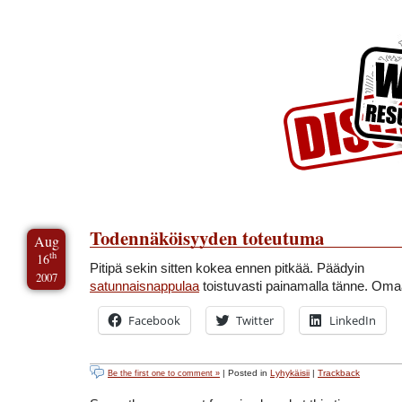
Skip to Content
Skip to Archives
Skip to License
Todennäköisyyden toteutuma
Aug
th
16
Pitipä sekin sitten kokea ennen pitkää. Päädyin
2007
satunnaisnappulaa
toistuvasti painamalla tänne. Oma
Facebook
Twitter
LinkedIn
| Posted in
Lyhykäisii
|
Trackback
Be the first one to comment »