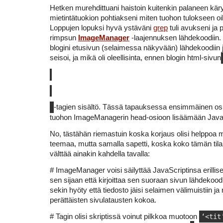
Hetken murehdittuani haistoin kuitenkin palaneen käry
mietintätuokion pohtiakseni miten tuohon tulokseen o
Loppujen lopuksi hyvä ystäväni
grep
tuli avukseni ja p
rimpsun
ImageManager
-laajennuksen lähdekoodiin. S
blogini etusivun (selaimessa näkyvään) lähdekoodiin j
seisoi, ja mikä oli oleellisinta, ennen blogin html-sivun
-tagien sisältö. Tässä tapauksessa ensimmäinen os
tuohon ImageManagerin head-osioon lisäämään JavaS
No, tästähän riemastuin koska korjaus olisi helppoa
teemaa, mutta samalla sapetti, koska koko tämän tilan
välttää ainakin kahdella tavalla:
# ImageManager voisi säilyttää JavaScriptinsa erillis
sen sijaan että kirjoittaa sen suoraan sivun lähdekoodii
sekin hyöty että tiedosto jäisi selaimen välimuistiin ja 
perättäisten sivulatausten kokoa.
# Tagin olisi skriptissä voinut pilkkoa muotoon
‘<tit