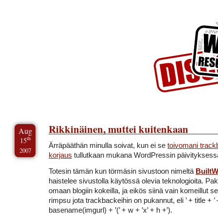
Skip to Content
Skip to Archives
Skip to License
Rikkinäinen, muttei kuitenkaan
Aug
th
15
Ärräpääthän minulla soivat, kun ei se
toivomani track
2007
korjaus
tullutkaan mukana WordPressin päivityksess
Totesin tämän kun törmäsin sivustoon nimeltä
BuiltW
haistelee sivustolla käytössä olevia teknologioita. Pak
omaan blogiin kokeilla, ja eikös siinä vain komeillut
rimpsu jota trackbackeihin on pukannut, eli
’ + title + ’
basename(imgurl) + ’(’ + w + ’x’ + h +’)
.