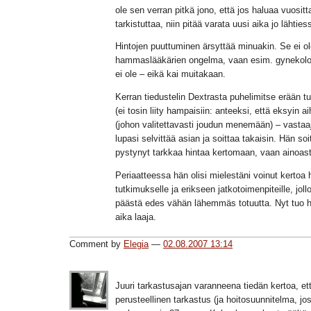
ole sen verran pitkä jono, että jos haluaa vuosit
tarkistuttaa, niin pitää varata uusi aika jo lähties
Hintojen puuttuminen ärsyttää minuakin. Se ei ol
hammaslääkärien ongelma, vaan esim. gynekolo
ei ole – eikä kai muitakaan.
Kerran tiedustelin Dextrasta puhelimitse erään 
(ei tosin liity hampaisiin: anteeksi, että eksyin a
(johon valitettavasti joudun menemään) – vastaaj
lupasi selvittää asian ja soittaa takaisin. Hän soit
pystynyt tarkkaa hintaa kertomaan, vaan ainoast
Periaatteessa hän olisi mielestäni voinut kertoa 
tutkimukselle ja erikseen jatkotoimenpiteille, joll
päästä edes vähän lähemmäs totuutta. Nyt tuo 
aika laaja.
Comment by
Elegia
—
02.08.2007 13:14
Juuri tarkastusajan varanneena tiedän kertoa, et
perusteellinen tarkastus (ja hoitosuunnitelma, jos 