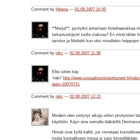
Comment by
Helena
—
01.08.2007 16:05
**Marjut**, pystytkö antamaan hintahaarukkaa m
tarkastuskäynti tuolla maksaa? En minä tähän h
tarvitse ja Meilahti kun olisi minullekin helppojen
Comment by
nikc
—
02.08.2007 11:38
Ellei sitten käy
“näin”:
http://www.sosiaalisestirajoittuneet.fi/inde
date=20070721
.
Comment by
nikc
—
02.08.2007 12:21
Minäkin olen siirtynyt aikoja sitten yksityisten lä
käyttöön. Käyn aina samalla lääkärillä Dextras
Hinnat ovat kyllä kalliit, jos verrataan kunnallis
mutta kunnalliseen minua ei saisi kirveelläkään.