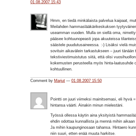
01.08.2007 15:43
Hmm, en tiedä minkälaista palvelua kaipaat, mutt
Meilahden hammaslääkärikeskuksen tyytyväinen
useamman vuoden. Mulla on siellä oma, nimetty l
pääsee kohtuunopeasti jopa akuuteissa tilanteiss
säästele puudutusaineessa. :-) Lisäksi vielä mui
sovituin aikavälein tarkastukseen – juuri tänään t
tekstiviestimuistutus siitä, että olisi vuosihuoll
kokemusten perusteella myös hinta-laatusuhde 
kohtuullinen.
Comment by
Marjut
—
01.08.2007 15:50
Pointti on juuri viimeksi mainitsemasi, eli hyvä =
hintansa väärti. Ainakin minun mielestäni.
Työssä ollessa käytin aina yksityistä hammaslää
ehdin odottaa kunnallista ja mennä mihin aikaan
Ja mihin kaupunginosaan tahansa. Hintaero kunn
niin suuri, etten enää muuta harkitse.