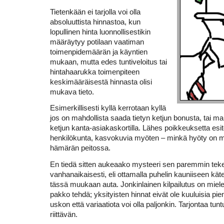
Tietenkään ei tarjolla voi olla
absoluuttista hinnastoa, kun
lopullinen hinta luonnollisestikin
määräytyy potilaan vaatiman
toimenpidemäärän ja käyntien
mukaan, mutta edes tuntiveloitus tai
hintahaarukka toimenpiteen
keskimääräisestä hinnasta olisi
mukava tieto.
Esimerkillisesti kyllä kerrotaan kyllä
jos on mahdollista saada tietyn ketjun bonusta, tai m
ketjun kanta-asiakaskortilla. Lähes poikkeuksetta esi
henkilökunta, kasvokuvia myöten – minkä hyöty on m
hämärän peitossa.
En tiedä sitten aukeaako mysteeri sen paremmin te
vanhanaikaisesti, eli ottamalla puhelin kauniiseen käte
tässä muukaan auta. Jonkinlainen kilpailutus on miele
pakko tehdä; yksityisten hinnat eivät ole kuuluisia pi
uskon että variaatiota voi olla paljonkin. Tarjontaa tun
riittävän.