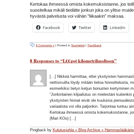
Kertokaa ihmeessä omista kokemuksistanne, jos teillä
suositelkaa mikäli tiedätte jonkun joka on ylitse muide
hyvästä palvelusta voi vähän “liikaakin” maksaa.
Facebook
Twitter
LinkedIn
| Posted in
Suomeksi
|
Trackback
8 Comments »
8 Responses to “L€€got kilometrihuoltoon”
[…] Nikkeä harmittaa, ettei yksityisten hammas
nettisivuilta löydy mitään tietoa hinnoittelusta, 
esimerkiksi tietyn ketjun bonusten kertyminen m
“Jonkinlainen kilpailutus on mielestäni kuitenkin
yksityisten hinnat eivät ole kuuluisia pienuudest
variaatiota voi olla paljonkin. Tarjontaa tuntuu ain
Kertokaa ihmeessä omista kokemuksistanne, jos t
(Mari KOo) […]
Pingback by
Kulutusjuhla » Blog Archive » Hammaslääkärie