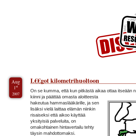
Skip to Content
Skip to Archives
Skip to License
L€€got kilometrihuoltoon
Aug
st
1
On se kumma, että kun pitkästä aikaa ottaa itseään n
2007
kiinni ja päättää omasta aloitteesta
hakeutua hammaslääkärille, ja sen
lisäksi vielä laittaa elämän niinkin
risaiseksi että aikoo käyttää
yksityisiä palveluita, on
omakohtainen hintavertailu tehty
täysin mahdottomaksi.