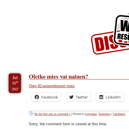
Skip to Content
Skip to Archives
Skip to License
Oletko mies vai nainen?
Jul
th
30
Olen 82-prosenttisesti mies
.
2007
Facebook
Twitter
LinkedIn
Be the first one to comment »
| Posted in
Lyhykäisii
,
Suomeksi
|
Trackback
Sorry, the comment form is closed at this time.