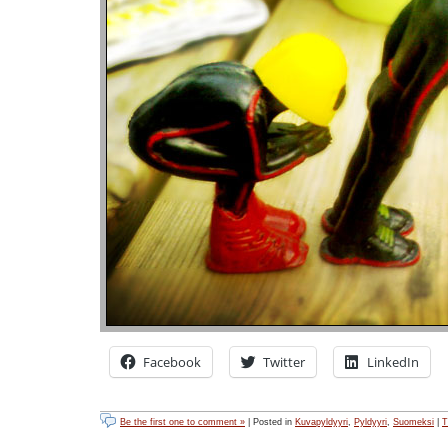
Facebook
Twitter
LinkedIn
Be the first one to comment »
| Posted in
Kuvapyldyyri
,
Pyldyyri
,
Suomeksi
|
T