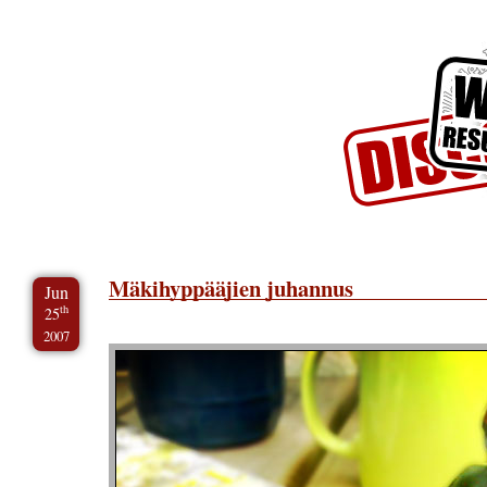
Skip to Content
Skip to Archives
Skip to License
Mäkihyppääjien juhannus
Jun
th
25
2007