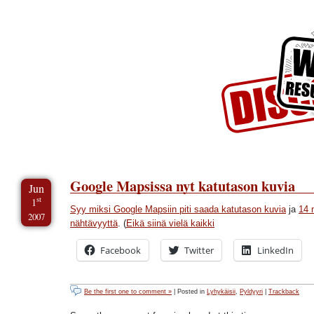
Skip to Content
Skip to Archives
Skip to License
Google Mapsissa nyt katutason kuvia
Jun
st
1
Syy miksi Google Mapsiin piti saada katutason kuvia
ja
14 
2007
nähtävyyttä
. (
Eikä siinä vielä kaikki
Facebook
Twitter
LinkedIn
Be the first one to comment »
| Posted in
Lyhykäisii
,
Pyldyyri
|
Trackback