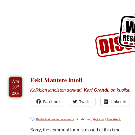
Skip to Content
Skip to Archives
Skip to License
Eeki Mantere kuoli
Apr
th
30
Kaikkien janoisten sankari,
Kari Grandi
, on kuollut.
2007
Facebook
Twitter
LinkedIn
| Posted in
Lyhykäisii
|
Trackback
Be the first one to comment »
Sorry, the comment form is closed at this time.