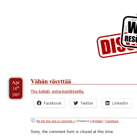
Skip to Content
Skip to Archives
Skip to License
Vähän väsyttää
Apr
th
14
Yks kebab, extra-kastikkeella.
2007
Facebook
Twitter
LinkedIn
Be the first one to comment »
| Posted in
Lyhykäisii
|
Trackback
Sorry, the comment form is closed at this time.