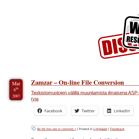
Skip to Content
Skip to Archives
Skip to License
Zamzar – On-line File Conversion
Mar
th
6
Tiedostomuotojen välillä muuntamista ilmaisena ASP
2007
(
via
Facebook
Twitter
LinkedIn
| Posted in
Lyhykäisii
|
Trackback
Be the first one to comment »