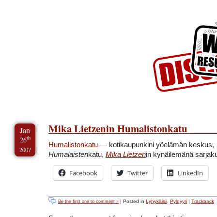
Skip to Content
Skip to Archives
Skip to License
Mika Lietzenin Humalistonkatu
Jan
th
26
Humalistonkatu
— kotikaupunkini yöelämän keskus,
2007
Humalaisten
katu,
Mika Lietzen
in kynäilemänä sarjak
Facebook
Twitter
LinkedIn
| Posted in
Lyhykäisii
,
Pyldyyri
|
Trackback
Be the first one to comment »