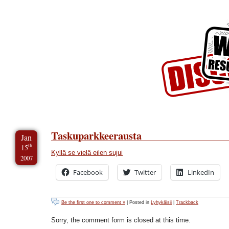
Skip to Content
Skip to Archives
Skip to License
Taskuparkkeerausta
Jan
th
15
Kyllä se
vielä eilen sujui
2007
Facebook
Twitter
LinkedIn
Be the first one to comment »
| Posted in
Lyhykäisii
|
Trackback
Sorry, the comment form is closed at this time.