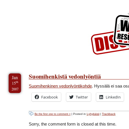
Skip to Content
Skip to Archives
Skip to License
Suomihenkistä vedonlyöntiä
Jan
th
15
Suomihenkinen vedonlyöntikohde
. Hyssälä ei saa osa
2007
Facebook
Twitter
LinkedIn
| Posted in
Lyhykäisii
|
Trackback
Be the first one to comment »
Sorry, the comment form is closed at this time.