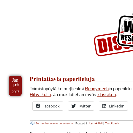
Skip to Content
Skip to Archives
Skip to License
Printattavia paperileluja
Jan
th
15
Toimistopöytä ko[m|r|l]eaksi
Readymech
in paperilelui
2007
Hilavitkutin
. Ja muistattehan myös
klassikon
.
Facebook
Twitter
LinkedIn
| Posted in
Lyhykäisii
|
Trackback
Be the first one to comment »