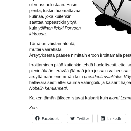
olemassaolostaan. Ensin
pientä, tuskin huomattavaa,
kutinaa, joka kuitenkin
saattaa nopeastikin yltyä
kuin
yöllinen liekki Porvoon
kirkossa
.
Tämä on väistämätöntä,
muttei vaarallista.
Ärsytyksestä pääsee nimittäin eroon irroittamalla pes
Irroittaminen pitää kuitenkin tehdä huolellisesti, ettei
pienintäkään terävää jäämää joka jossain vaiheessa 
ärsyttämään enemmän kuin
presidentinvaalitulos Vä
hellävaraisesti ettei sauma vahingoitu ja kalsarit hajo
Nobelin kemiansetti
.
Kaiken tämän jälkeen istuvat kalsarit kuin
luomi Lem
Zen
.
Facebook
Twitter
LinkedIn