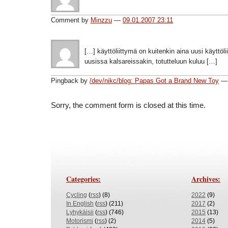
Comment by
Minzzu
—
09.01.2007 23:11
[…] käyttöliittymä on kuitenkin aina uusi käyttöli
uusissa kalsareissakin, totutteluun kuluu […]
Pingback by
/dev/nikc/blog: Papas Got a Brand New Toy
Sorry, the comment form is closed at this time.
Categories:
Archives:
Cycling
(
rss
) (8)
2022
(9)
In English
(
rss
) (211)
2017
(2)
Lyhykäisii
(
rss
) (746)
2015
(13)
Motorismi
(
rss
) (2)
2014
(5)