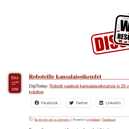
Skip to Content
Skip to Archives
Skip to License
Roboteille kansalaisoikeudet
Dec
nd
22
DigiToday:
Robotit vaativat kansalaisoikeuksia jo 20
2006
kuluttua
Facebook
Twitter
LinkedIn
| Posted in
Lyhykäisii
|
Trackback
Be the first one to comment »