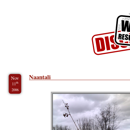
Skip to Content
Skip to Archives
Skip to License
Naantali
Nov
th
11
2006