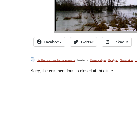
Facebook
Twitter
LinkedIn
Be the first one to comment »
| Posted in
Kuvapyldyyri
,
Pyldyyri
,
Suomeksi
|
T
Sorry, the comment form is closed at this time.