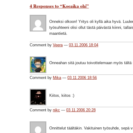
4 Responses to “Koeaika ohi”
Onneksi olkoon! Yritys oli kyllä aika hyvä. Luule
työsuhteeni olisi ollut tästä päivästä kiinni, tallai
maantietä.
Comment by
Veera
—
03.11.2006 18:04
Onneahan sitä joutuu toivottelemaan myös tältä 
Comment by
Mika
—
03.11.2006 18:56
Kiitos, kiitos :)
Comment by
nikc
—
03.11.2006 20:28
Onnittelut täältäkin. Vakituinen työsuhde, sepä v