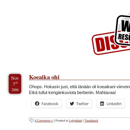
Skip to Content
Skip to Archives
Skip to License
Koeaika ohi
Nov
rd
3
Ohops. Hokasin just, että tänään oli koeaikani viimein
2006
Eikä tullut kengänkuviota berberiin. Mahtavaa!
Facebook
Twitter
LinkedIn
| Posted in
Lyhykäisii
|
Trackback
4 Comments »