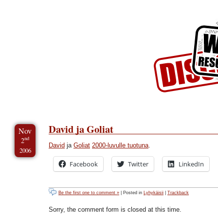
Skip to Content
Skip to Archives
Skip to License
David ja Goliat
Nov
nd
2
David
ja
Goliat
2000-luvulle tuotuna
.
2006
Facebook
Twitter
LinkedIn
Be the first one to comment »
| Posted in
Lyhykäisii
|
Trackback
Sorry, the comment form is closed at this time.