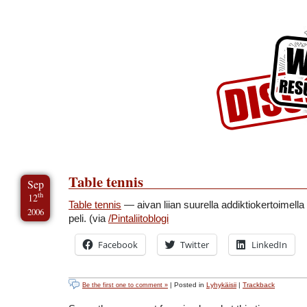
Skip to Content
Skip to Archives
Skip to License
Table tennis
Sep
th
12
Table tennis
— aivan liian suurella addiktiokertoimella
2006
peli. (via
/Pintaliitoblogi
Facebook
Twitter
LinkedIn
| Posted in
Lyhykäisii
|
Trackback
Be the first one to comment »