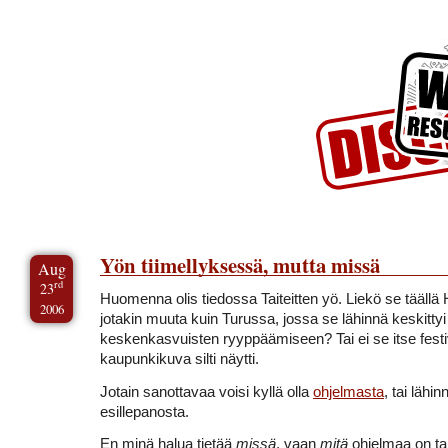
Skip to Content
Skip to Archives
Skip to License
Yön tiimellyksessä, mutta missä
Aug
rd
23
Huomenna olis tiedossa Taiteitten yö. Liekö se täällä
2006
jotakin muuta kuin Turussa, jossa se lähinnä keskittyi
keskenkasvuisten ryyppäämiseen? Tai ei se itse festi
kaupunkikuva silti näytti.
Jotain sanottavaa voisi kyllä olla
ohjelmasta
, tai lähi
esillepanosta.
En minä halua tietää
missä
, vaan
mitä
ohjelmaa on tar