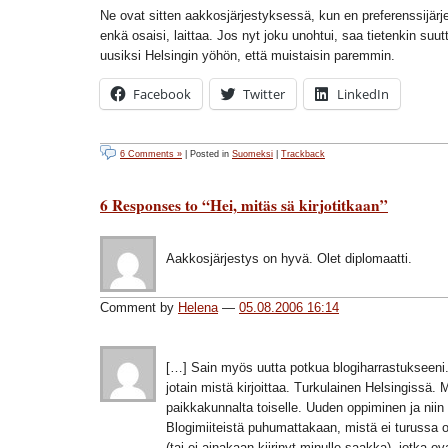
Ne ovat sitten aakkosjärjestyksessä, kun en preferenssijärj
enkä osaisi, laittaa. Jos nyt joku unohtui, saa tietenkin suut
uusiksi Helsingin yöhön, että muistaisin paremmin.
Facebook
Twitter
LinkedIn
6 Comments »
| Posted in
Suomeksi
|
Trackback
6 Responses to “Hei, mitäs sä kirjotitkaan”
Aakkosjärjestys on hyvä. Olet diplomaatti.
Comment by
Helena
—
05.08.2006 16:14
[…] Sain myös uutta potkua blogiharrastukseeni.
jotain mistä kirjoittaa. Turkulainen Helsingissä. 
paikkakunnalta toiselle. Uuden oppiminen ja niin
Blogimiiteistä puhumattakaan, mistä ei turussa ol
(tai ei ainakaan kiirinyt minulle saakka), jotka ov