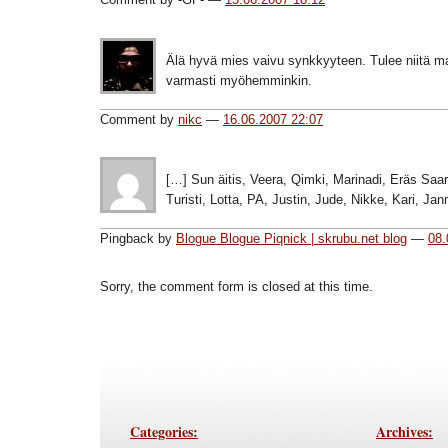
Älä hyvä mies vaivu synkkyyteen. Tulee niitä m
varmasti myöhemminkin.
Comment by
nikc
—
16.06.2007 22:07
[…] Sun äitis, Veera, Qimki, Marinadi, Eräs Saa
Turisti, Lotta, PA, Justin, Jude, Nikke, Kari, Jan
Pingback by
Blogue Blogue Piqnick | skrubu.net blog
—
08.
Sorry, the comment form is closed at this time.
Categories:
Archives: