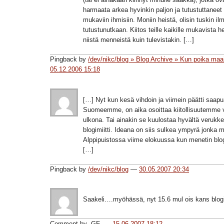
harmaata arkea hyvinkin paljon ja tutustuttaneet
mukaviin ihmisiin. Moniin heistä, olisin tuskin i
tutustunutkaan. Kiitos teille kaikille mukavista he
niistä menneistä kuin tulevistakin. […]
Pingback by
/dev/nikc/blog » Blog Archive » Kun poika maai
05.12.2006 15:18
[…] Nyt kun kesä vihdoin ja viimein päätti saapu
Suomeemme, on aika osoittaa kiitollisuutemme v
ulkona. Tai ainakin se kuulostaa hyvältä verukkee
blogimiitti. Ideana on siis sulkea ympyrä jonka m
Alppipuistossa viime elokuussa kun menetin blogi
[…]
Pingback by
/dev/nikc/blog
—
30.05.2007 20:34
Saakeli….myöhässä, nyt 15.6 mul ois kans blogipo
Comment by -GF- —
15.06.2007 18:12