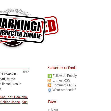
Subscribe to feeds
12:57
Oli kivaakin.
Follow on Feedly
ytti, mutta
Entries
RSS
illisesti, koska
Comments
RSS
e.
What are feeds?
Kari “Kari Haakana”
Pages
,
Schizo-Janne
,
Sun
Blog