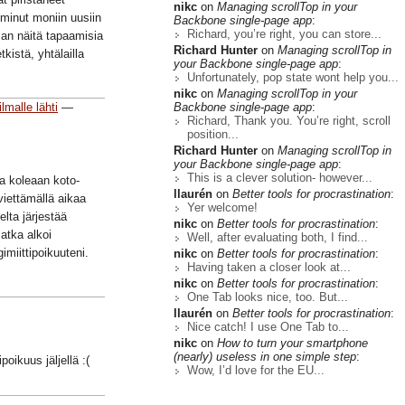
nikc
on
Managing scrollTop in your
 minut moniin uusiin
Backbone single-page app
:
Richard, you’re right, you can store...
lman näitä tapaamisia
Richard Hunter
on
Managing scrollTop in
tkistä, yhtälailla
your Backbone single-page app
:
Unfortunately, pop state wont help you...
nikc
on
Managing scrollTop in your
Backbone single-page app
:
lmalle lähti
—
Richard, Thank you. You’re right, scroll
position...
Richard Hunter
on
Managing scrollTop in
your Backbone single-page app
:
This is a clever solution- however...
a koleaan koto-
llaurén
on
Better tools for procrastination
:
iettämällä aikaa
Yer welcome!
lta järjestää
nikc
on
Better tools for procrastination
:
atka alkoi
Well, after evaluating both, I find...
miittipoikuuteni.
nikc
on
Better tools for procrastination
:
Having taken a closer look at...
nikc
on
Better tools for procrastination
:
One Tab looks nice, too. But...
llaurén
on
Better tools for procrastination
:
Nice catch! I use One Tab to...
nikc
on
How to turn your smartphone
(nearly) useless in one simple step
:
ikuus jäljellä :(
Wow, I’d love for the EU...