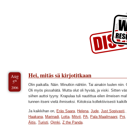
Skip to Content
Skip to Archives
Skip to License
Hei, mitäs sä kirjotitkaan
Aug
th
5
Olin paikalla. Näin. Minutkin nähtiin. Tai ainakin luulen niin. 
2006
Oli myös pissahätä. Mutta olut oli hyvää, ja viski. Sitten väs
siihen auttoi tyyny. Krapulaa tuli nautittua eilen ilmeisen malt
tunnen itseni vielä ihmiseksi. Kiitoksia kollektiivisesti kaikill
Ja kaikkihan on,
Eräs Saara
,
Helena
,
Jude
,
Just Sopivasti
,
Haakana
,
Marinadi
,
Lotta
,
Mitvit
,
PA
,
Pala Maailmaani
,
Pni
Äitis
,
Turisti
,
Qimki
,
Z the Panda
.