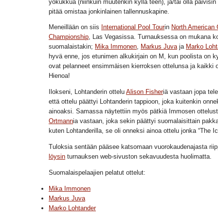
yökukkua (niinkuin muutenkin kyllä teen), ja/tai olla päivisin
pitää omistaa jonkinlainen tallennuskapine.
Meneillään on siis
International Pool Tour
in
North American 
Championship
, Las Vegasissa. Turnauksessa on mukana k
suomalaistakin;
Mika Immonen
,
Markus Juva
ja
Marko Loht
hyvä enne, jos etunimen alkukirjain on M, kun poolista on k
ovat pelanneet ensimmäisen kierroksen ottelunsa ja kaikki o
Hienoa!
Ilokseni, Lohtanderin ottelu
Alison Fisher
iä vastaan jopa telev
että ottelu päättyi Lohtanderin tappioon, joka kuitenkin onne
ainoaksi. Samassa näytettiin myös pätkiä Immosen ottelu
Ortmann
ia vastaan, joka sekin päättyi suomalaisittain pakk
kuten Lohtanderilla, se oli onneksi ainoa ottelu jonka “The I
Tuloksia sentään pääsee katsomaan vuorokaudenajasta riip
löysin
turnauksen web-sivuston sekavuudesta huolimatta.
Suomalaispelaajien pelatut ottelut:
Mika Immonen
Markus Juva
Marko Lohtander