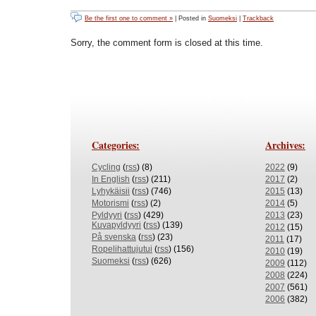
Be the first one to comment »
| Posted in
Suomeksi
|
Trackback
Sorry, the comment form is closed at this time.
Categories:
Archives:
Cycling
(
rss
) (8)
2022
(9)
In English
(
rss
) (211)
2017
(2)
Lyhykäisii
(
rss
) (746)
2015
(13)
Motorismi
(
rss
) (2)
2014
(5)
Pyldyyri
(
rss
) (429)
2013
(23)
Kuvapyldyyri
(
rss
) (139)
2012
(15)
På svenska
(
rss
) (23)
2011
(17)
Ropelihattujutui
(
rss
) (156)
2010
(19)
Suomeksi
(
rss
) (626)
2009
(112)
2008
(224)
2007
(561)
2006
(382)