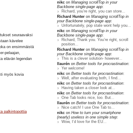
nikc
on
Managing scrollTop in your
Backbone single-page app
:
Richard, you’re right, you can store...
Richard Hunter
on
Managing scrollTop in
your Backbone single-page app
:
Unfortunately, pop state wont help you...
nikc
on
Managing scrollTop in your
stukset seuraavaksi
Backbone single-page app
:
Richard, Thank you. You’re right, scroll
staan kävelee
position...
joka on ensimmäistä
Richard Hunter
on
Managing scrollTop in
er-pelaajan,
your Backbone single-page app
:
This is a clever solution- however...
sta elävän legendan
llaurén
on
Better tools for procrastination
:
Yer welcome!
nikc
on
Better tools for procrastination
:
asti myös kovia
Well, after evaluating both, I find...
nikc
on
Better tools for procrastination
:
Having taken a closer look at...
nikc
on
Better tools for procrastination
:
One Tab looks nice, too. But...
llaurén
on
Better tools for procrastination
:
Nice catch! I use One Tab to...
a palkintopottia
nikc
on
How to turn your smartphone
(nearly) useless in one simple step
:
Wow, I’d love for the EU...