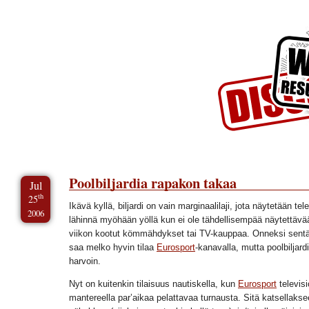
Skip to Content
Skip to Archives
Skip to License
Poolbiljardia rapakon takaa
Jul
th
25
Ikävä kyllä, biljardi on vain marginaalilaji, jota näytetään tel
2006
lähinnä myöhään yöllä kun ei ole tähdellisempää näytettävä
viikon kootut kömmähdykset tai TV-kauppaa. Onneksi sentä
saa melko hyvin tilaa
Eurosport
-kanavalla, mutta poolbiljard
harvoin.
Nyt on kuitenkin tilaisuus nautiskella, kun
Eurosport
televis
mantereella par’aikaa pelattavaa turnausta. Sitä katsellakse