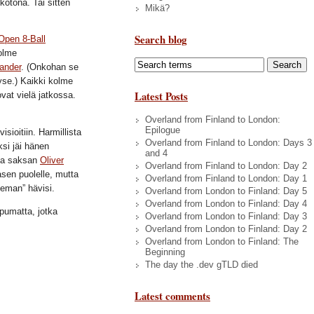
 kotona. Tai sitten
Mikä?
Search blog
Open 8-Ball
olme
ander
. (Onkohan se
yse.) Kaikki kolme
Latest Posts
vat vielä jatkossa.
Overland from Finland to London:
Epilogue
isioitiin. Harmillista
Overland from Finland to London: Days 3
ksi jäi hänen
and 4
sta saksan
Oliver
Overland from Finland to London: Day 2
asen puolelle, mutta
Overland from Finland to London: Day 1
ceman” hävisi.
Overland from London to Finland: Day 5
Overland from London to Finland: Day 4
pumatta, jotka
Overland from London to Finland: Day 3
Overland from London to Finland: Day 2
Overland from London to Finland: The
Beginning
The day the .dev gTLD died
Latest comments