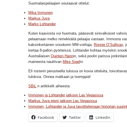
Suomalaispelaajien seuraavat ottelut:
Mika Immonen
Markus Juva
Marko Lohtander
Kuten kaaviosta voi huomata, pääsevät sinivalkoiset vahvi
pelaamaan melko nimekkäitä pelaajia vastaan. Immosta va
kaksinkertainen snookerin MM-voittaja,
Ronnie O’Sullivan
, 
kertaa 8-pallon pyörteissä. Lohtander kohtaa myöskin snook
Australiaisen
Quinten Hann
in, sekä poolin parissa jonkinlai
maineesta nauttivan
Mike Sigel
in.
Eli rosterin perusteella tulossa on kovia otteluita, toivottav
tuloksia. Onnea matkaan ja tsemppiä!
SBiL
:n artikkelit aiheesta:
Immonen ja Lohtander jatkoon Las Vegasissa
Markus Juva eteni jatkoon Las Vegasissa
Immonen, Lohtander ja Juva tavoittelemaan historian suurint
Facebook
Twitter
LinkedIn