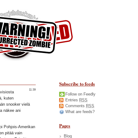
Subscribe to feeds
11:39
evisiosta
Follow on Feedly
ä, kuten
Entries
RSS
än snooker vielä
Comments
RSS
ia näkee ani
What are feeds?
Pages
ioi Pohjois-Amerikan
en pitää vain
Blog