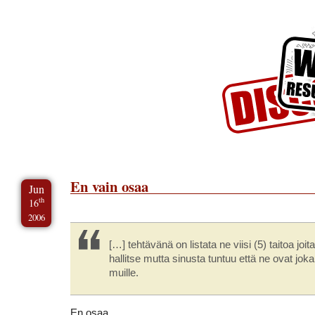
Skip to Content
Skip to Archives
Skip to License
En vain osaa
Jun
th
16
2006
[…] tehtävänä on listata ne viisi (5) taitoa joit
hallitse mutta sinusta tuntuu että ne ovat joka
muille.
En osaa…